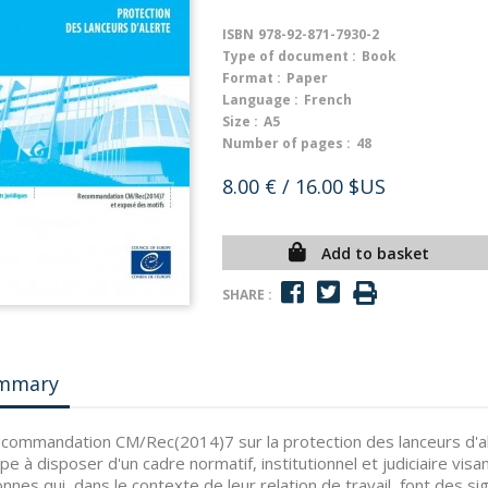
ISBN
978-92-871-7930-2
Type of document :
Book
Format :
Paper
Language :
French
Size :
A5
Number of pages :
48
8.00 €
/ 16.00 $US
Add to basket
SHARE :
mmary
commandation CM/Rec(2014)7 sur la protection des lanceurs d'a
ope à disposer d'un cadre normatif, institutionnel et judiciaire visa
nnes qui, dans le contexte de leur relation de travail, font des 