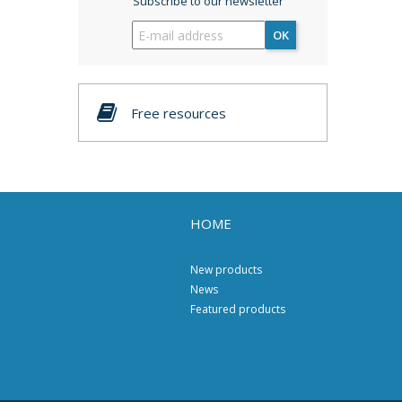
Subscribe to our newsletter
OK
Free resources
HOME
New products
News
Featured products