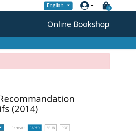

English
0
Online Bookshop
 - Recommandation
ifs
(2014)
Format :
PAPER
EPUB
PDF