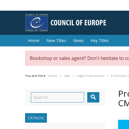
Home
New Titles
News
Key Titles
Bookshop or sales agent? Don't hesitate to c
You are here:
Home
Law
Legal instruments
Protection 
Pr

CM
CATALOG