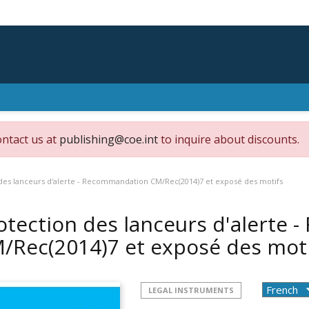
ontact us at
publishing@coe.int
to inquire about discounts.
des lanceurs d'alerte - Recommandation CM/Rec(2014)7 et exposé des motifs
otection des lanceurs d'alerte
/Rec(2014)7 et exposé des mot
LEGAL INSTRUMENTS