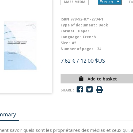
MASS MEDIA
Fo
ISBN
978-92-871-2734-1
Type of document :
Book
Format :
Paper
Language :
French
Size :
A5
Number of pages :
34
7.62 €
/ 12.00 $US
Add to basket
SHARE :
mmary
nt savoir quels sont les propriétaires des médias et ceux qui, au-