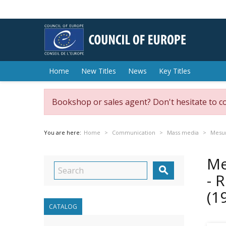
Home
New Titles
News
Key Titles
Bookshop or sales agent? Don't hesitate to c
You are here:
Home
Communication
Mass media
Mesur
Me

- 
(1
CATALOG