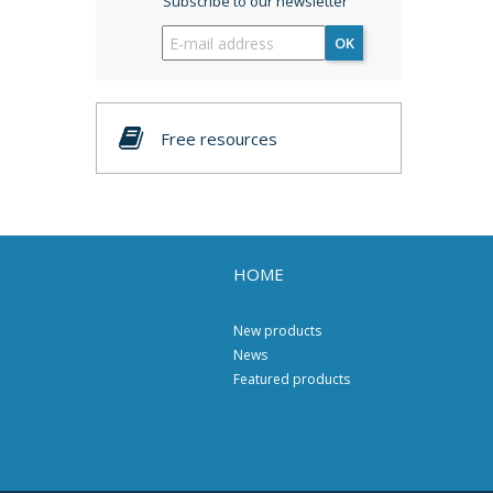
Subscribe to our newsletter
OK
Free resources
HOME
New products
News
Featured products