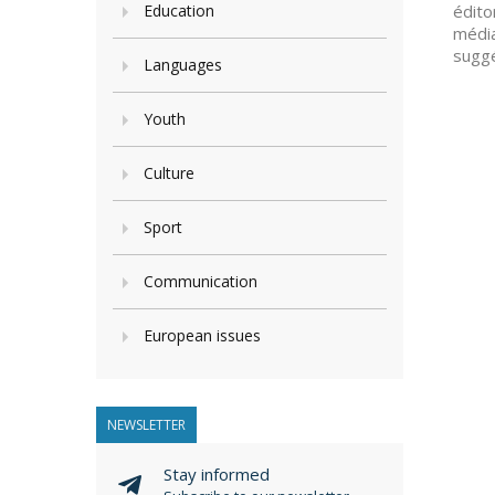
Education
édito
média
suggé
Languages
Youth
Culture
Sport
Communication
European issues
NEWSLETTER
Stay informed