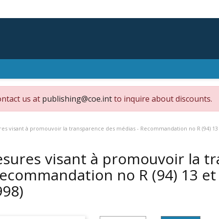
ontact us at
publishing@coe.int
to inquire about discounts.
es visant à promouvoir la transparence des médias - Recommandation no R (94) 13
sures visant à promouvoir la t
Recommandation no R (94) 13 et
998)