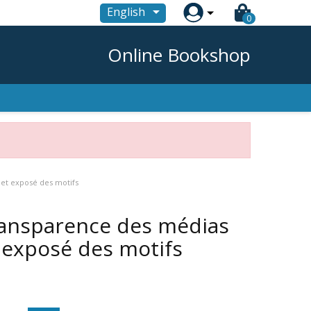

English
0
Online Bookshop
 et exposé des motifs
ransparence des médias
 exposé des motifs