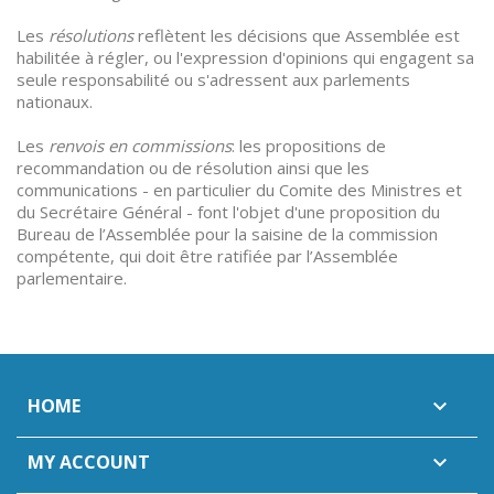
Les
résolutions
reflètent les décisions que Assemblée est
habilitée à régler, ou l'expression d'opinions qui engagent sa
seule responsabilité ou s'adressent aux parlements
nationaux.
Les
renvois en commissions
: les propositions de
recommandation ou de résolution ainsi que les
communications - en particulier du Comite des Ministres et
du Secrétaire Général - font l'objet d'une proposition du
Bureau de l’Assemblée pour la saisine de la commission
compétente, qui doit être ratifiée par l’Assemblée
parlementaire.
HOME

MY ACCOUNT
