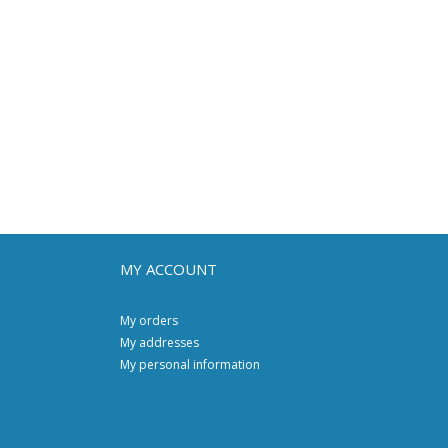
MY ACCOUNT
My orders
My addresses
My personal information