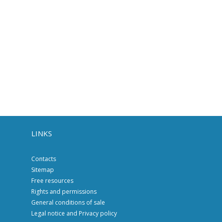
LINKS
Contacts
Sitemap
Free resources
Rights and permissions
General conditions of sale
Legal notice and Privacy policy