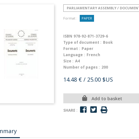
PARLIAMENTARY ASSEMBLY / DOCUMEN
Format :
PAPER
ISBN
978-92-871-3729-6
Type of document :
Book
Format :
Paper
Language :
French
Size :
A4
Number of pages :
200
14.48 €
/ 25.00 $US
Add to basket
SHARE :
mmary