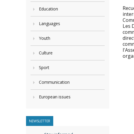
Recu
Education
inter
Comm
Languages
Les 
comm
direc
Youth
comm
l'As
Culture
organ
Sport
Communication
European issues
NEWSLETTER