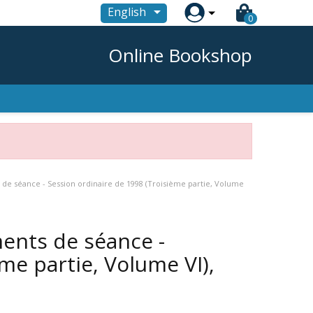

English
0
Online Bookshop
e séance - Session ordinaire de 1998 (Troisième partie, Volume
ents de séance -
me partie, Volume VI),