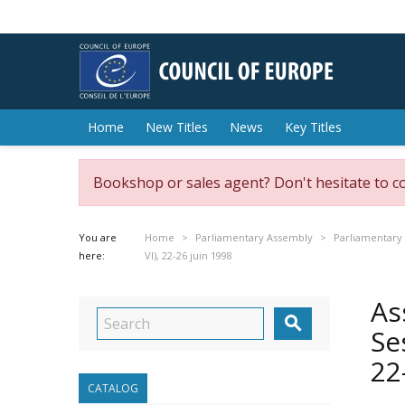
Home
New Titles
News
Key Titles
Bookshop or sales agent? Don't hesitate to c
You are
Home
Parliamentary Assembly
Parliamentary
here:
VI), 22-26 juin 1998
As

Se
22
CATALOG