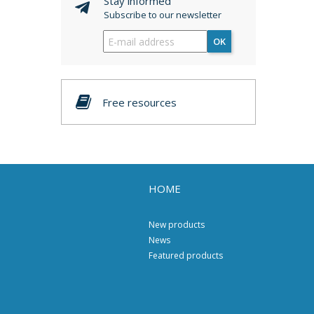
Stay informed
Subscribe to our newsletter
OK
Free resources
HOME
New products
News
Featured products