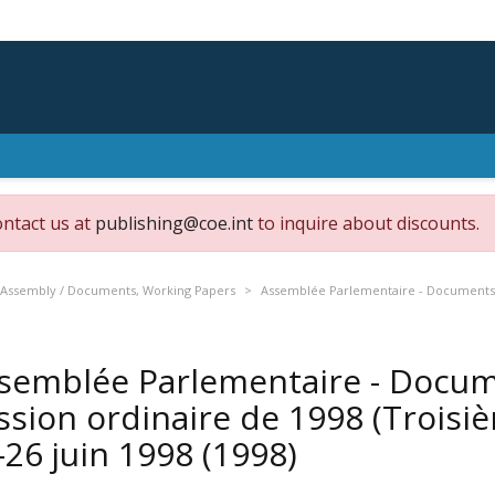
ontact us at
publishing@coe.int
to inquire about discounts.
 Assembly / Documents, Working Papers
Assemblée Parlementaire - Documents d
semblée Parlementaire - Docum
ssion ordinaire de 1998 (Troisiè
-26 juin 1998
(1998)