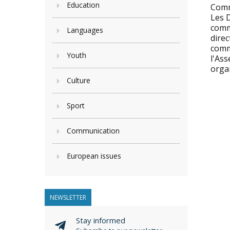
Education
Comm
Les 
comm
Languages
direc
comm
Youth
l'As
organ
Culture
Sport
Communication
European issues
NEWSLETTER
Stay informed