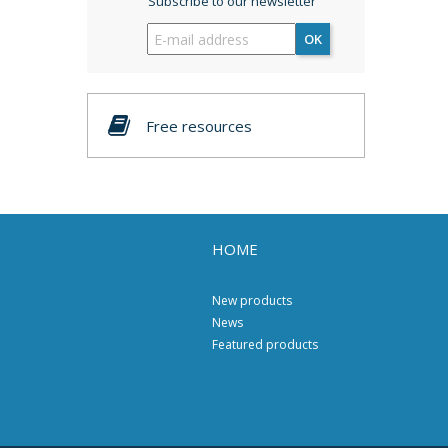
Subscribe to our newsletter
OK
Free resources
HOME
New products
News
Featured products