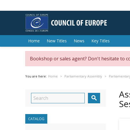
Home
New Titles
News
Key Titles
Bookshop or sales agent? Don't hesitate to c
You are here:
Home
Parliamentary Assembly
Parliamentar
As

Se
CATALOG