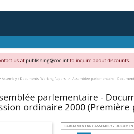
ontact us at
publishing@coe.int
to inquire about discounts.
y Assembly / Documents, Working Papers
Assemblée parlementaire - Documents 
semblée parlementaire - Docum
ssion ordinaire 2000 (Première 
PARLIAMENTARY ASSEMBLY / DOCUMEN