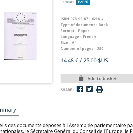
Format :
PAPER
ISBN
978-92-871-4218-4
Type of document :
Book
Format :
Paper
Language :
French
Size :
A4
Number of pages :
250
14.48 €
/ 25.00 $US
Add to basket
SHARE :
mmary
eils des documents déposés à l'Assemblée parlementaire par 
nationales, le Sécretaire Général du Conseil de l'Europe, le 