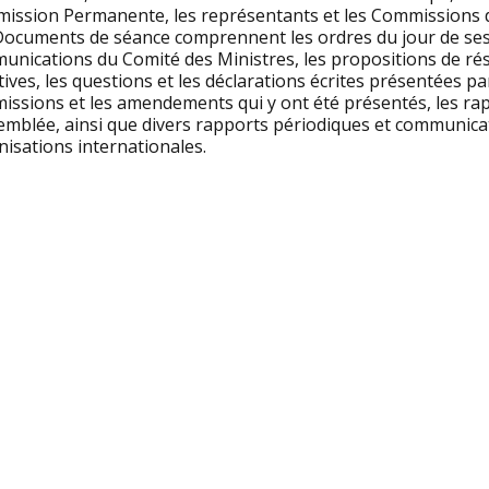
ission Permanente, les représentants et les Commissions d
Documents de séance comprennent les ordres du jour de sess
unications du Comité des Ministres, les propositions de ré
tives, les questions et les déclarations écrites présentées p
issions et les amendements qui y ont été présentés, les rap
semblée, ainsi que divers rapports périodiques et communica
isations internationales.