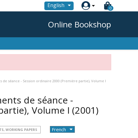

English
0
Online Bookshop
de séance - Session ordinaire 2000 (Première partie), Volume I
ents de séance -
partie), Volume I
(2001)
TS, WORKING PAPERS