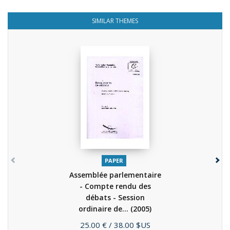
SIMILAR THEMES
PAPER
Assemblée parlementaire
- Compte rendu des
débats - Session
ordinaire de...
(2005)
Price
25.00 €
/ 38.00 $US