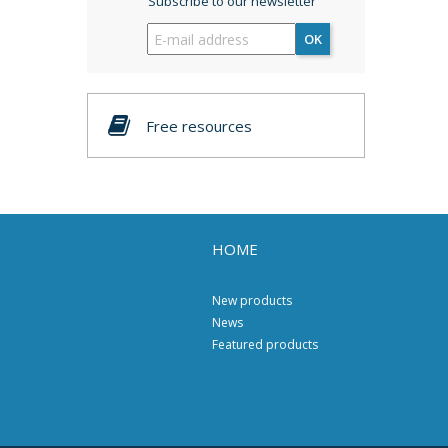
Subscribe to our newsletter
OK
Free resources
HOME
New products
News
Featured products