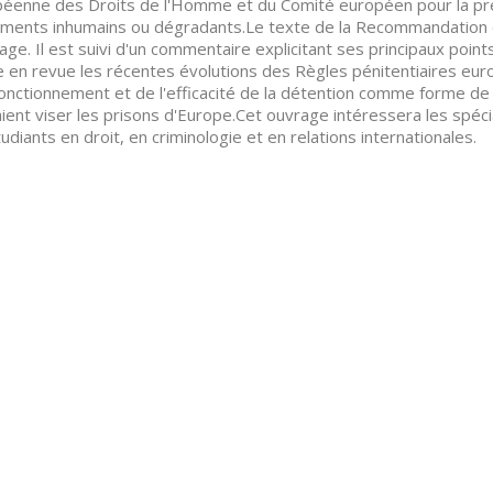
éenne des Droits de l'Homme et du Comité européen pour la prév
ements inhumains ou dégradants.Le texte de la Recommandation e
rage. Il est suivi d'un commentaire explicitant ses principaux point
 en revue les récentes évolutions des Règles pénitentiaires eur
fonctionnement et de l'efficacité de la détention comme forme de 
ient viser les prisons d'Europe.Cet ouvrage intéressera les spéci
tudiants en droit, en criminologie et en relations internationales.