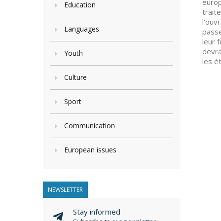
europ
Education
trait
l'ouv
Languages
passe
leur 
devra
Youth
les é
Culture
Sport
Communication
European issues
NEWSLETTER
Stay informed