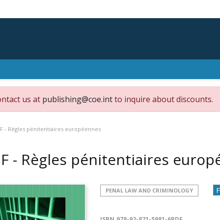
ontact us at
publishing@coe.int
to inquire about discounts.
F - Règles pénitentiaires européennes
F - Règles pénitentiaires euro
PENAL LAW AND CRIMINOLOGY
ISBN
978-92-871-5981-6PDF