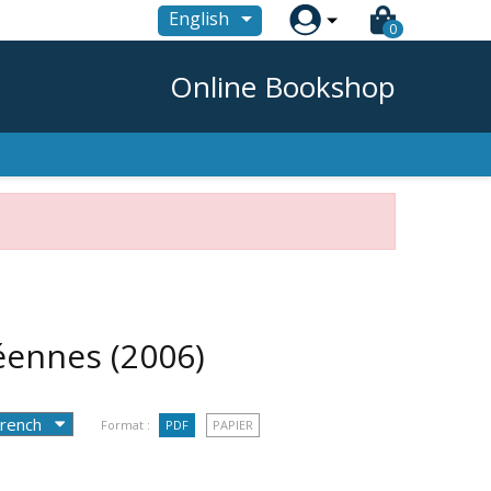

English
0
Online Bookshop
péennes
(2006)
Format :
PDF
PAPIER