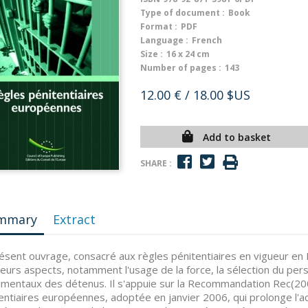
Type of document :
Book
Format :
PDF
Language :
French
Size :
16 x 24 cm
Number of pages :
143
12.00 €
/ 18.00 $US
Add to basket
SHARE :
mmary
Extract
ésent ouvrage, consacré aux règles pénitentiaires en vigueur en 
leurs aspects, notamment l'usage de la force, la sélection du pers
mentaux des détenus. Il s'appuie sur la Recommandation Rec(200
entiaires européennes, adoptée en janvier 2006, qui prolonge l'ac