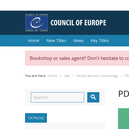
Home
New Titles
News
Key Titles
Bookshop or sales agent? Don't hesitate to c
You are here:
Home
Law
Penal Law and criminology
PD
PD

CATALOG