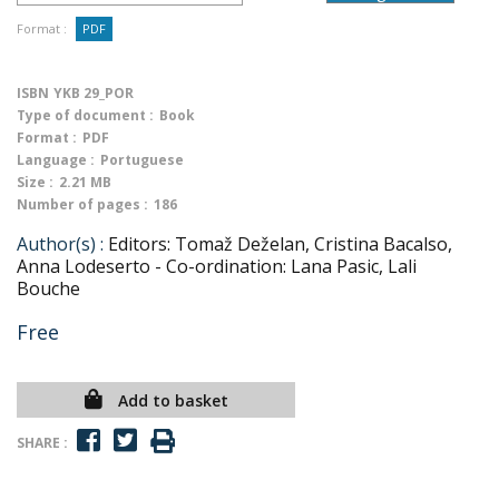
Format :
PDF
ISBN
YKB 29_POR
Type of document :
Book
Format :
PDF
Language :
Portuguese
Size :
2.21 MB
Number of pages :
186
Author(s) :
Editors: Tomaž Deželan, Cristina Bacalso,
Anna Lodeserto - Co-ordination: Lana Pasic, Lali
Bouche
Free
Add to basket
SHARE :