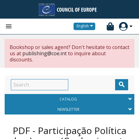


English
Bookshop or sales agent? Don't hesitate to contact
us at
publishing@coe.int
to inquire about
discounts.

CATALOG
NEWSLETTER
PDF - Participação Política