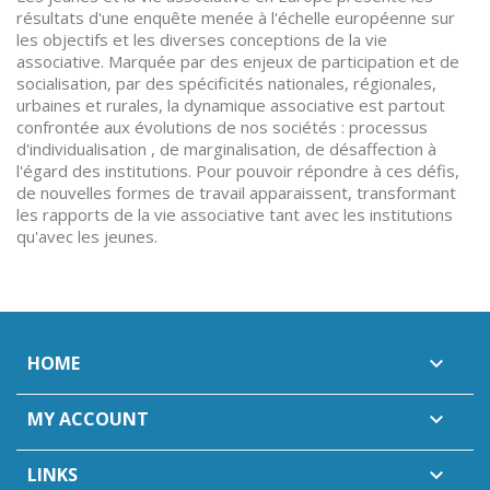
résultats d'une enquête menée à l'échelle européenne sur
les objectifs et les diverses conceptions de la vie
associative. Marquée par des enjeux de participation et de
socialisation, par des spécificités nationales, régionales,
urbaines et rurales, la dynamique associative est partout
confrontée aux évolutions de nos sociétés : processus
d'individualisation , de marginalisation, de désaffection à
l'égard des institutions. Pour pouvoir répondre à ces défis,
de nouvelles formes de travail apparaissent, transformant
les rapports de la vie associative tant avec les institutions
qu'avec les jeunes.
HOME

MY ACCOUNT

LINKS
