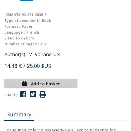
ISBN
978-92-871-2835-5
Type of document :
Book
Format :
Paper
Language :
French
Size :
16 x 24 cm
Number of pages :
452
Author(s) :
M. Vanandruel
14.48 €
/ 25.00 $US
Add to basket
SHARE :
Summary
Les jeunes et la vie associative en Europe présente les