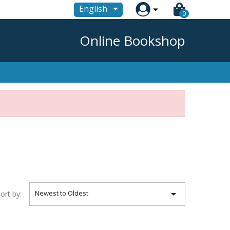

English
0
Online Bookshop

Newest to Oldest
ort by: