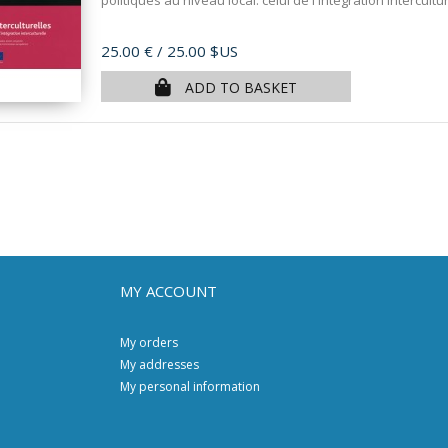
politiques au niveau local: celui de l'intégration intercultu
Price
25.00 €
/ 25.00 $US
ADD TO BASKET
MY ACCOUNT
My orders
My addresses
My personal information