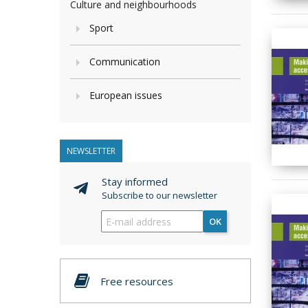
Culture and neighbourhoods
Sport
Communication
European issues
NEWSLETTER
Stay informed
Subscribe to our newsletter
OK
Free resources