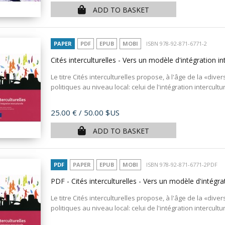
ADD TO BASKET
PAPER
PDF
EPUB
MOBI
ISBN 978-92-871-6771-2
Cités interculturelles - Vers un modèle d'intégration in
Le titre Cités interculturelles propose, à l'âge de la «d
politiques au niveau local: celui de l'intégration intercultu
Price
25.00 €
/ 50.00 $US
ADD TO BASKET
PDF
PAPER
EPUB
MOBI
ISBN 978-92-871-6771-2PDF
PDF - Cités interculturelles - Vers un modèle d'intégra
Le titre Cités interculturelles propose, à l'âge de la «d
politiques au niveau local: celui de l'intégration intercultu