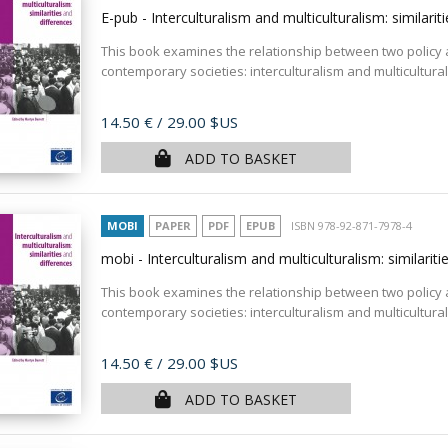
E-pub - Interculturalism and multiculturalism: similari
This book examines the relationship between two policy a
contemporary societies: interculturalism and multicultural
Price
14.50 €
/ 29.00 $US
ADD TO BASKET
MOBI
PAPER
PDF
EPUB
ISBN 978-92-871-7978-4
mobi - Interculturalism and multiculturalism: similarit
This book examines the relationship between two policy a
contemporary societies: interculturalism and multicultural
Price
14.50 €
/ 29.00 $US
ADD TO BASKET