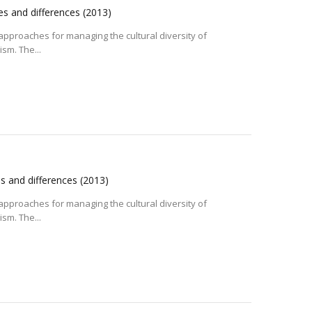
ties and differences
(2013)
pproaches for managing the cultural diversity of
ism. The...
ies and differences
(2013)
pproaches for managing the cultural diversity of
ism. The...