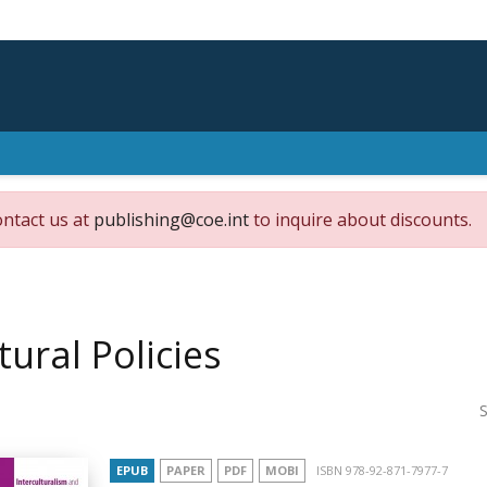
ontact us at
publishing@coe.int
to inquire about discounts.
tural Policies
S
EPUB
PAPER
PDF
MOBI
ISBN 978-92-871-7977-7