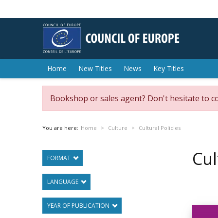
Home
New Titles
News
Key Titles
Bookshop or sales agent? Don't hesitate to c
You are here:
Home
Culture
Cultural Policies
Cul
FORMAT
LANGUAGE
YEAR OF PUBLICATION