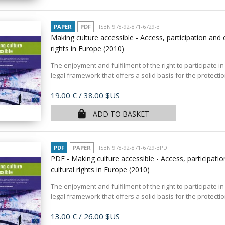
PAPER
PDF
ISBN 978-92-871-6729-3
Making culture accessible - Access, participation and c
rights in Europe
(2010)
The enjoyment and fulfilment of the right to participate 
legal framework that offers a solid basis for the protection
Price
19.00 €
/ 38.00 $US
ADD TO BASKET
PDF
PAPER
ISBN 978-92-871-6729-3PDF
PDF - Making culture accessible - Access, participation
cultural rights in Europe
(2010)
The enjoyment and fulfilment of the right to participate 
legal framework that offers a solid basis for the protection
Price
13.00 €
/ 26.00 $US