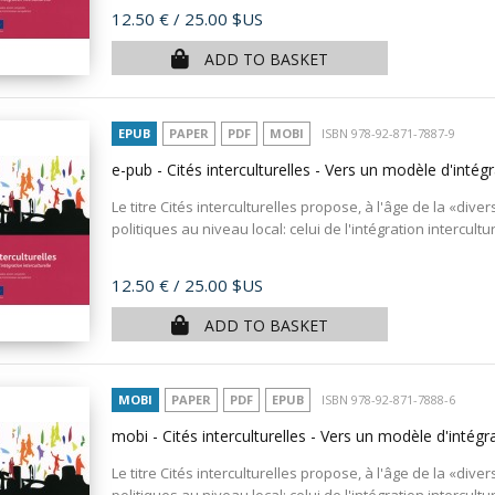
Price
12.50 €
/ 25.00 $US
ADD TO BASKET
EPUB
PAPER
PDF
MOBI
ISBN 978-92-871-7887-9
e-pub - Cités interculturelles - Vers un modèle d'intégr
Le titre Cités interculturelles propose, à l'âge de la «d
politiques au niveau local: celui de l'intégration intercultu
Price
12.50 €
/ 25.00 $US
ADD TO BASKET
MOBI
PAPER
PDF
EPUB
ISBN 978-92-871-7888-6
mobi - Cités interculturelles - Vers un modèle d'intégra
Le titre Cités interculturelles propose, à l'âge de la «d