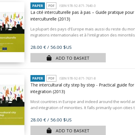
PAPER
PDF
ISBN 978-92-871-7640-0
La cité interculturelle pas à pas – Guide pratique pour
interculturelle
(2013)
La plupart des pays d'Europe mais aussi du reste du mond
migrations internationales et à l'intégration des minorités.
Price
28.00 €
/ 56.00 $US
ADD TO BASKET
PAPER
PDF
ISBN 978-92-871-7631-8
The intercultural city step by step - Practical guide fo
integration
(2013)
Most countries in Europe and indeed around the world are
and integration of minorities. It falls primarily upon cities 
Price
28.00 €
/ 56.00 $US
ADD TO BASKET