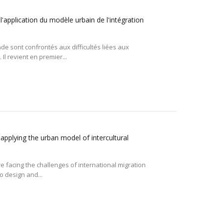
 l'application du modèle urbain de l'intégration
e sont confrontés aux difficultés liées aux
 Il revient en premier...
r applying the urban model of intercultural
 facing the challenges of international migration
to design and...