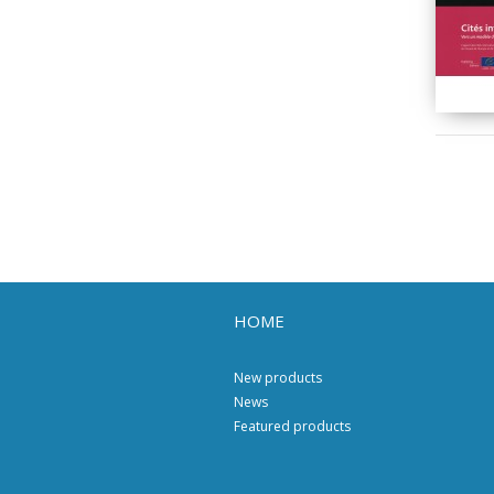
HOME
New products
News
Featured products