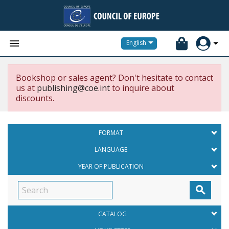


English
Bookshop or sales agent? Don't hesitate to contact
us at
publishing@coe.int
to inquire about
discounts.
FORMAT
LANGUAGE
YEAR OF PUBLICATION

CATALOG