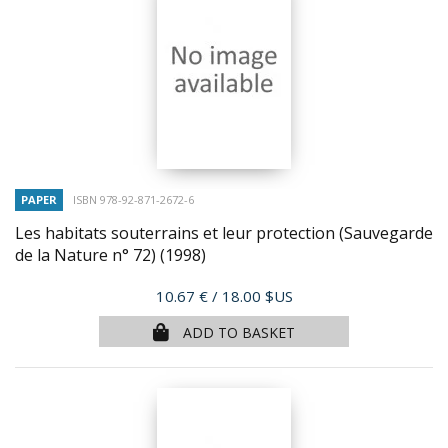
PAPER
ISBN 978-92-871-2672-6
Les habitats souterrains et leur protection (Sauvegarde
de la Nature n° 72)
(1998)
Price
10.67 €
/ 18.00 $US
ADD TO BASKET