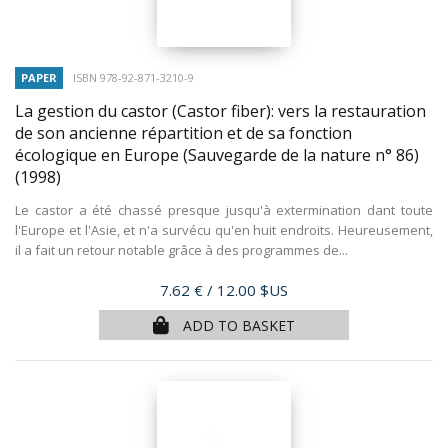
PAPER
ISBN 978-92-871-3210-9
La gestion du castor (Castor fiber): vers la restauration
de son ancienne répartition et de sa fonction
écologique en Europe (Sauvegarde de la nature n° 86)
(1998)
Le castor a été chassé presque jusqu'à extermination dant toute
l'Europe et l'Asie, et n'a survécu qu'en huit endroits. Heureusement,
il a fait un retour notable grâce à des programmes de...
Price
7.62 €
/ 12.00 $US
ADD TO BASKET