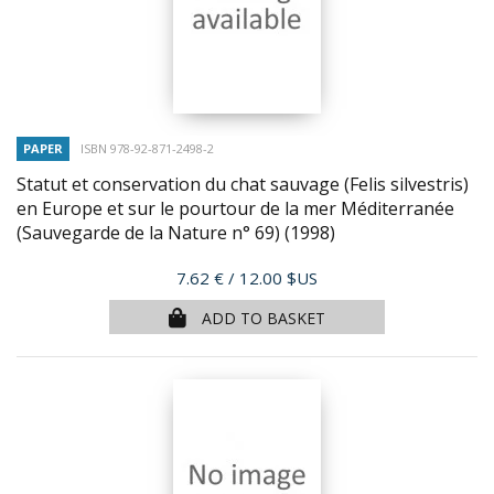
PAPER
ISBN 978-92-871-2498-2
Statut et conservation du chat sauvage (Felis silvestris)
en Europe et sur le pourtour de la mer Méditerranée
(Sauvegarde de la Nature n° 69)
(1998)
Price
7.62 €
/ 12.00 $US
ADD TO BASKET