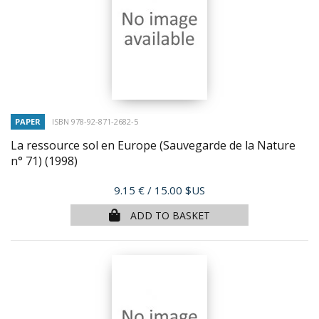
PAPER
ISBN 978-92-871-2682-5
La ressource sol en Europe (Sauvegarde de la Nature
n° 71)
(1998)
Price
9.15 €
/ 15.00 $US
ADD TO BASKET