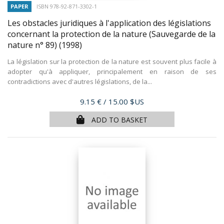
PAPER
ISBN 978-92-871-3302-1
Les obstacles juridiques à l'application des législations
concernant la protection de la nature (Sauvegarde de la
nature n° 89)
(1998)
La législation sur la protection de la nature est souvent plus facile à
adopter qu'à appliquer, principalement en raison de ses
contradictions avec d'autres législations, de la...
Price
9.15 €
/ 15.00 $US
ADD TO BASKET