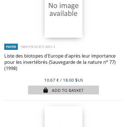
PAPER
ISBN 978-92-871-3001-3
Liste des biotopes d'Europe d'après leur importance
pour les invertébrés (Sauvegarde de la nature n° 77)
(1998)
Price
10.67 €
/ 18.00 $US
ADD TO BASKET