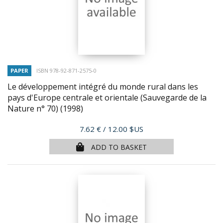
PAPER
ISBN 978-92-871-2575-0
Le développement intégré du monde rural dans les
pays d'Europe centrale et orientale (Sauvegarde de la
Nature n° 70)
(1998)
Price
7.62 €
/ 12.00 $US
ADD TO BASKET