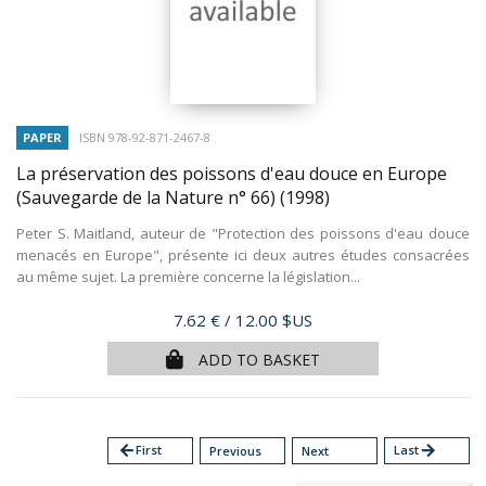
PAPER
ISBN 978-92-871-2467-8
La préservation des poissons d'eau douce en Europe
(Sauvegarde de la Nature n° 66)
(1998)
Peter S. Maitland, auteur de "Protection des poissons d'eau douce
menacés en Europe", présente ici deux autres études consacrées
au même sujet. La première concerne la législation...
Price
7.62 €
/ 12.00 $US
ADD TO BASKET
arrow_back
First
Last
arrow_forward
Previous
Next