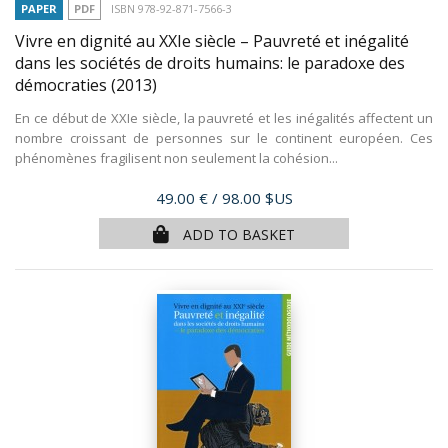
PAPER
PDF
ISBN 978-92-871-7566-3
Vivre en dignité au XXIe siècle – Pauvreté et inégalité
dans les sociétés de droits humains: le paradoxe des
démocraties
(2013)
En ce début de XXIe siècle, la pauvreté et les inégalités affectent un
nombre croissant de personnes sur le continent européen. Ces
phénomènes fragilisent non seulement la cohésion...
Price
49.00 €
/ 98.00 $US
ADD TO BASKET