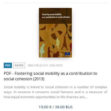
PDF
PAPER
ISBN 978-92-871-7342-3PDF
PDF - Fostering social mobility as a contribution to
social cohesion
(2013)
Social mobility is linked to social cohesion in a number of complex
ways. In essence it concerns social fairness and is a measure of
how equal economic opportunities or life chances are,...
Price
19.00 €
/ 38.00 $US