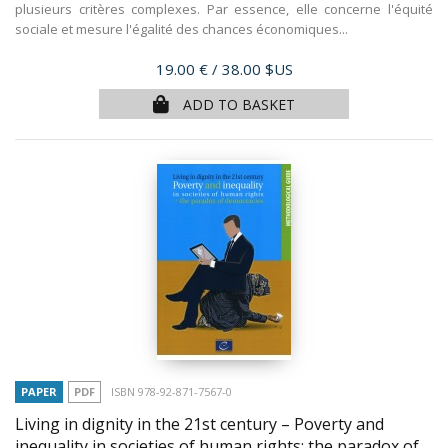
plusieurs critères complexes. Par essence, elle concerne l'équité
sociale et mesure l'égalité des chances économiques...
Price
19.00 €
/ 38.00 $US
ADD TO BASKET
PAPER
PDF
ISBN 978-92-871-7567-0
Living in dignity in the 21st century – Poverty and
inequality in societies of human rights: the paradox of