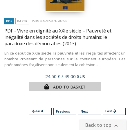
PDF
PAPER
ISBN 978-92-871-7826-8
PDF - Vivre en dignité au XXIe siècle – Pauvreté et
inégalité dans les sociétés de droits humains: le
paradoxe des démocraties
(2013)
En ce début de XXIe siècle, la pauvreté et les inégalités affectent un
nombre croissant de personnes sur le continent européen. Ces
phénomènes fragilisent non seulement la cohésion...
Price
24.50 €
/ 49.00 $US
ADD TO BASKET
arrow_back
First
Last
arrow_forward
Previous
Next
Back to top
