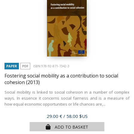
PAPER
PDF
ISBN 978-92-871-7342-3
Fostering social mobility as a contribution to social
cohesion
(2013)
Social mobility is linked to social cohesion in a number of complex
ways. In essence it concerns social fairness and is a measure of
how equal economic opportunities or life chances are,...
Price
29.00 €
/ 58.00 $US
ADD TO BASKET