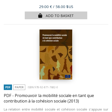
Price
29.00 €
/ 58.00 $US
ADD TO BASKET
PDF
PAPER
ISBN 978-92-871-7682-0
PDF - Promouvoir la mobilité sociale en tant que
contribution à la cohésion sociale
(2013)
La relation entre mobilité sociale et cohésion sociale s'appuie sur