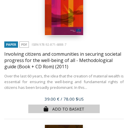
PAPER
PDF
ISBN 978-92-871-6888-7
Involving citizens and communities in securing societal
progress for the well-being of all - Methodological
guide (Book + CD Rom)
(2011)
Over the last 60 years, the idea that the creation of material wealth is
essential for ensuring the well-being and fundamental rights of
citizens has been broadly predominant. In this...
Price
39.00 €
/ 78.00 $US
ADD TO BASKET