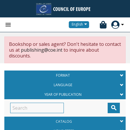


English
Bookshop or sales agent? Don't hesitate to contact
us at
publishing@coe.int
to inquire about
discounts.
FORMAT
LANGUAGE
YEAR OF PUBLICATION

CATALOG