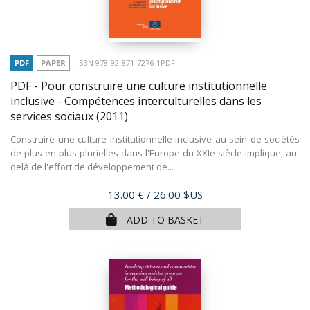
PDF
PAPER
ISBN 978-92-871-7276-1PDF
PDF - Pour construire une culture institutionnelle
inclusive - Compétences interculturelles dans les
services sociaux
(2011)
Construire une culture institutionnelle inclusive au sein de sociétés
de plus en plus plurielles dans l'Europe du XXIe siècle implique, au-
delà de l'effort de développement de...
Price
13.00 €
/ 26.00 $US
ADD TO BASKET