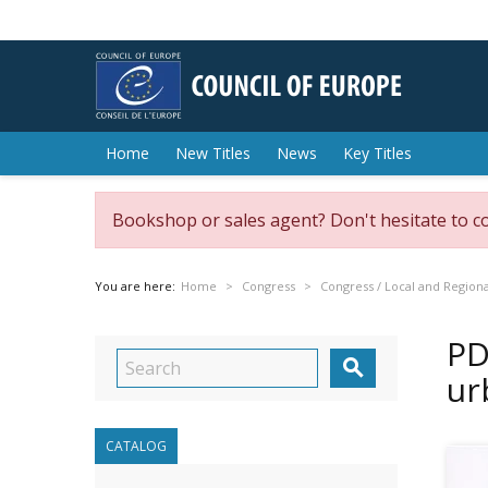
Home
New Titles
News
Key Titles
Bookshop or sales agent? Don't hesitate to c
You are here:
Home
Congress
Congress / Local and Regiona
PD

ur
CATALOG