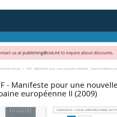
ontact us at
publishing@coe.int
to inquire about discounts.
l Action Series
PDF - Manifeste pour une nouvelle urbanité - Charte urbaine eu
F - Manifeste pour une nouvelle
baine européenne II
(2009)
CONGRESS / LOCAL AND REGIONAL ACTI