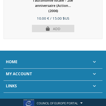
l'autonomie locale - 20e
anniversaire (Action...
(2006)
Price
10.00 €
/ 15.00 $US
ADD
HOME

MY ACCOUNT

LINKS

COUNCIL OF EUROPE PORTAL