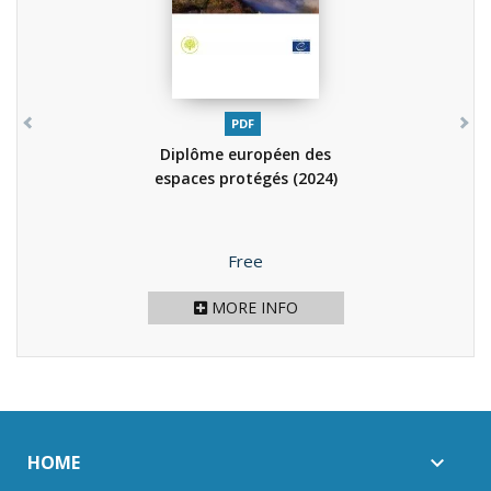
PDF
Diplôme européen des
espaces protégés
(2024)
Price
Free
MORE INFO
HOME
