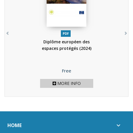
PDF
Diplôme européen des
espaces protégés
(2024)
Price
Free
MORE INFO
HOME
