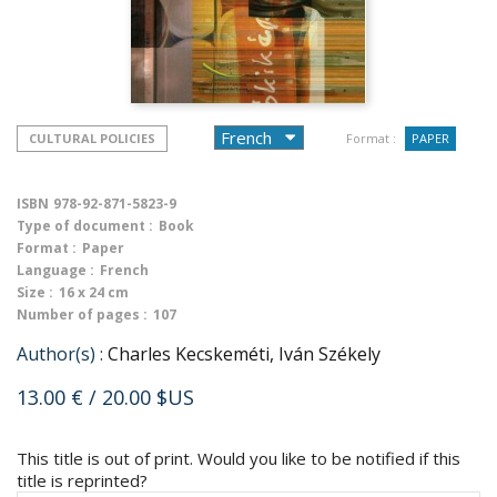
CULTURAL POLICIES
Format :
PAPER
ISBN
978-92-871-5823-9
Type of document :
Book
Format :
Paper
Language :
French
Size :
16 x 24 cm
Number of pages :
107
Author(s) :
Charles Kecskeméti, Iván Székely
13.00 €
/ 20.00 $US
This title is out of print. Would you like to be notified if this
title is reprinted?