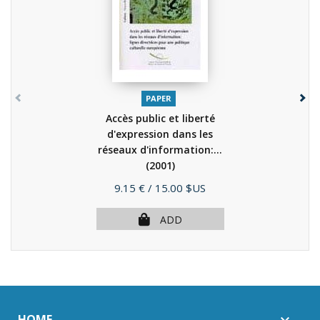
PAPER
Accès public et liberté
d'expression dans les
réseaux d'information:...
(2001)
Price
9.15 €
/ 15.00 $US
ADD
HOME