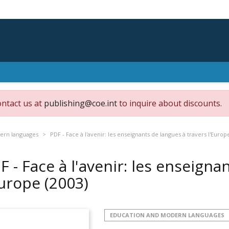
ontact us at
publishing@coe.int
to inquire about discounts.
ern languages
PDF - Face à l'avenir: les enseignants de langues à travers l'Europ
F - Face à l'avenir: les enseigna
Europe
(2003)
EDUCATION AND MODERN LANGUAGES