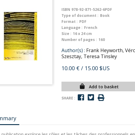
ISBN
978-92-871-5262-6PDF
Type of document :
Book
Format :
PDF
Language :
French
Size :
16 x 24 cm
Number of pages :
160
Author(s) :
Frank Heyworth, Véro
Szesztay, Teresa Tinsley
10.00 €
/ 15.00 $US
Add to basket
SHARE :
mmary
 publication explore les rôles et les tâches des professionnels e