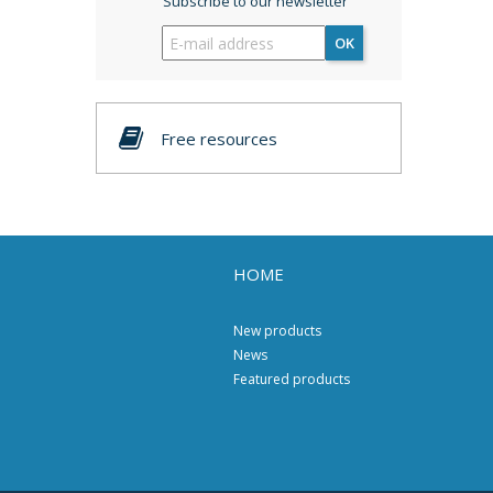
Subscribe to our newsletter
OK
Free resources
HOME
New products
News
Featured products