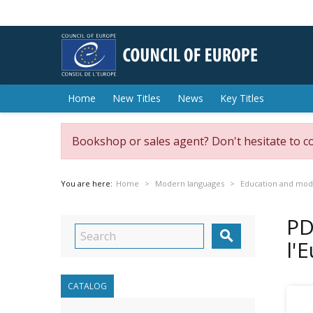
Home
New Titles
News
Key Titles
Bookshop or sales agent? Don't hesitate to c
You are here:
Home
Modern languages
Education and mod
PD

l'
CATALOG