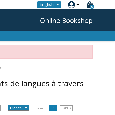

English
0
Online Bookshop
e
nts de langues à travers
Format :
PDF
PAPIER