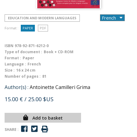
EDUCATION AND MODERN LANGUAGES
Format :
PAPER
PDF
ISBN
978-92-871-6212-0
Type of document :
Book + CD-ROM
Format :
Paper
Language :
French
Size :
16 x 24 cm
Number of pages :
81
Author(s) :
Antoinette Camilleri Grima
15.00 €
/ 25.00 $US
Add to basket
SHARE :