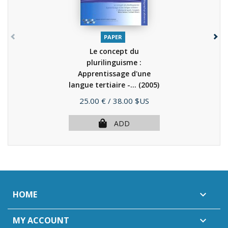
PAPER
Le concept du
plurilinguisme :
Apprentissage d'une
langue tertiaire -...
(2005)
Price
25.00 €
/ 38.00 $US
ADD
HOME

MY ACCOUNT
