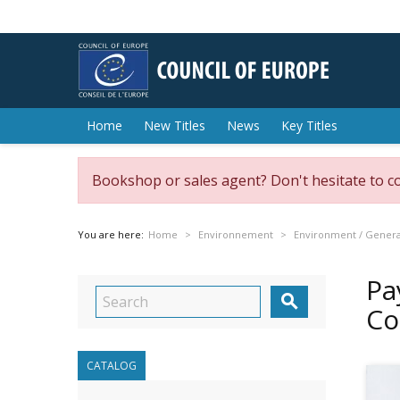
Home
New Titles
News
Key Titles
Bookshop or sales agent? Don't hesitate to c
You are here:
Home
Environnement
Environment / General
Pa

Co
CATALOG