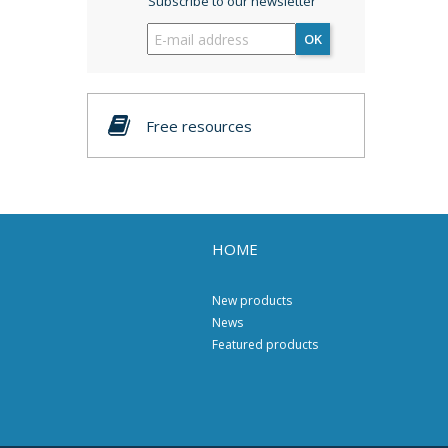
Subscribe to our newsletter
OK
Free resources
HOME
New products
News
Featured products