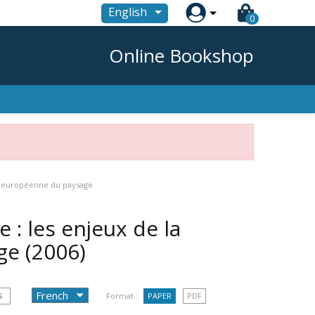

English
0
Online Bookshop
n européenne du paysage
: les enjeux de la
age
(2006)
S
Format :
PAPER
PDF