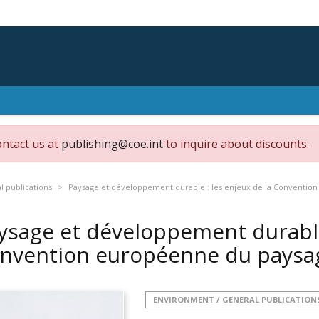
ontact us at
publishing@coe.int
to inquire about discounts.
 publications
Paysage et développement durable : les enjeux de la Conventio
ysage et développement durable 
nvention européenne du pays
ENVIRONMENT / GENERAL PUBLICATION