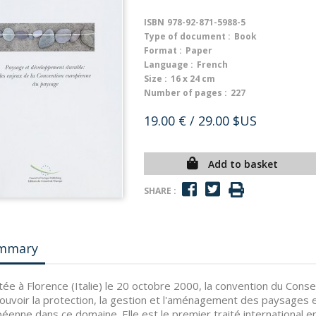
ISBN
978-92-871-5988-5
Type of document :
Book
Format :
Paper
Language :
French
Size :
16 x 24 cm
Number of pages :
227
19.00 €
/ 29.00 $US
Add to basket
SHARE :
mmary
ée à Florence (Italie) le 20 octobre 2000, la convention du Conse
uvoir la protection, la gestion et l'aménagement des paysages e
éenne dans ce domaine. Elle est le premier traité international