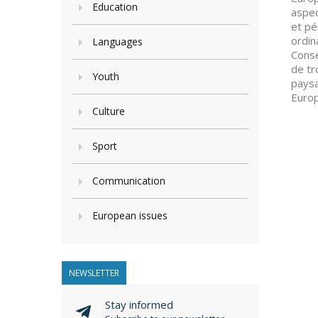
Education
aspec
et pé
ordin
Languages
Conse
de tr
Youth
paysa
Europ
Culture
Sport
Communication
European issues
NEWSLETTER
Stay informed