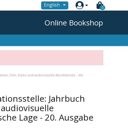

English
0
Online Bookshop
ehen, Film, Video und audiovisuelle Abrufdienste - die
tionsstelle: Jahrbuch
 audiovisuelle
sche Lage - 20. Ausgabe