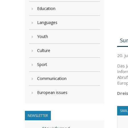
Education
Languages
Youth
Su
Culture
20. J
Sport
Das J
Infor
Abruf
Communication
Europ
European issues
Drei
SIMI
NEWSLETTER