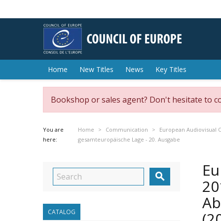
Home
New Titles
News
Key Titles
Bookshop or sales agent? Don't hesitate to c
You are
Home
Communication
European Audiovisual 
here:
gesamteuropäische Lage - 20. Ausgabe
Eu

20
Ab
CATALOG
(2