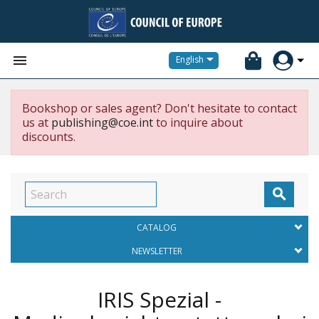


English
Bookshop or sales agent? Don't hesitate to contact
us at
publishing@coe.int
to inquire about
discounts.

CATALOG
NEWSLETTER
IRIS Spezial -