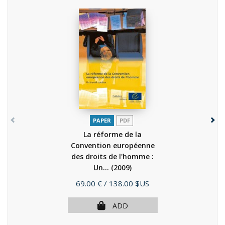
PAPER
PDF
La réforme de la
Convention européenne
des droits de l'homme :
Un...
(2009)
Price
69.00 €
/ 138.00 $US
ADD