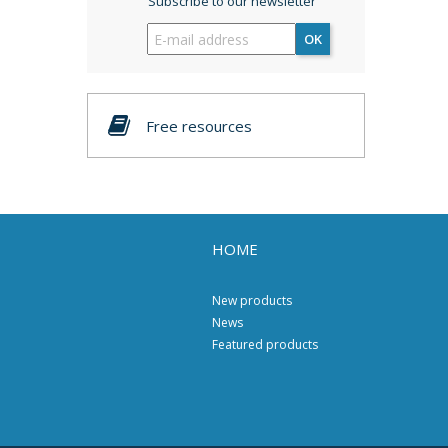
Subscribe to our newsletter
OK
Free resources
HOME
New products
News
Featured products