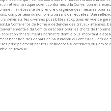
lation et leur pratique soient conformes à la Convention et à exé
homme ;- la nécessité de prendre d'urgence des mesures pour ass
ions, compte tenu du nombre croissant de requêtes. Une réflexio
eurs délais sur les diverses possibilités et options en vue de garant
tion.La Conférence de Rome a déclenché des travaux intenses. De
gouvernementale du Comité directeur pour les droits de l'homme
'élaboration d'instruments normatifs dont le plus important a été 
ment bénéficié des débats de haut niveau qui ont eu lieu lors de 
isés principalement par les Présidences successives du Comité d
ble de travaux.