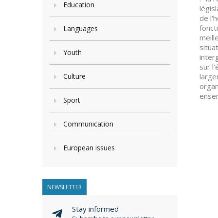
Education
légis
de l'
fonct
Languages
meill
situa
Youth
inter
sur l
Culture
large
organ
ensem
Sport
Communication
European issues
NEWSLETTER
Stay informed