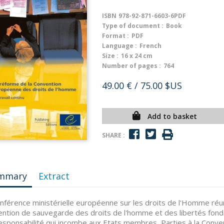
ISBN
978-92-871-6603-6PDF
Type of document :
Book
Format :
PDF
Language :
French
Size :
16 x 24 cm
Number of pages :
764
49.00 €
/ 75.00 $US
Add to basket
SHARE :
mmary
Extract
nférence ministérielle européenne sur les droits de l'Homme réun
ntion de sauvegarde des droits de l'homme et des libertés fond
 responsabilité qui incombe aux Etats membres, Parties à la Conven