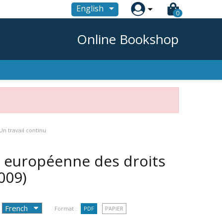

English
0
Online Bookshop
n travail continu
n européenne des droits
009)
Format :
PDF
PAPIER