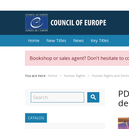
Home
New Titles
News
Key Titles
Bookshop or sales agent? Don't hesitate to c
You are here:
Home
Human Rights
Human Rights and Dem
PD

de
CATALOG