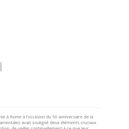
ie à Rome à l'occasion du 50 anniversaire de la
amentales avait souligné deux éléments cruciaux
tion, de veiller continuellement à ce que leur