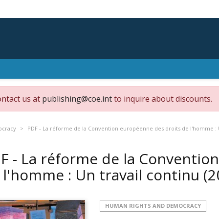
ontact us at
publishing@coe.int
to inquire about discounts.
ocracy
PDF - La réforme de la Convention européenne des droits de l'homme : U
F - La réforme de la Conventio
 l'homme : Un travail continu
(2
HUMAN RIGHTS AND DEMOCRACY