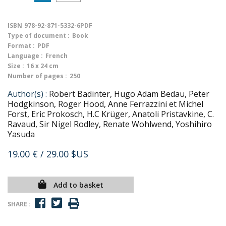
ISBN
978-92-871-5332-6PDF
Type of document :
Book
Format :
PDF
Language :
French
Size :
16 x 24 cm
Number of pages :
250
Author(s) :
Robert Badinter, Hugo Adam Bedau, Peter
Hodgkinson, Roger Hood, Anne Ferrazzini et Michel
Forst, Eric Prokosch, H.C Krüger, Anatoli Pristavkine, C.
Ravaud, Sir Nigel Rodley, Renate Wohlwend, Yoshihiro
Yasuda
19.00 €
/ 29.00 $US
Add to basket
SHARE :