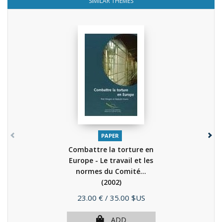
SIMILAR THEMES
PAPER
Combattre la torture en
Europe - Le travail et les
normes du Comité...
(2002)
Price
23.00 €
/ 35.00 $US
ADD