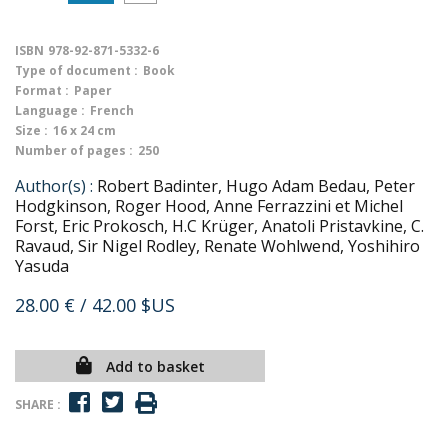
ISBN
978-92-871-5332-6
Type of document :
Book
Format :
Paper
Language :
French
Size :
16 x 24 cm
Number of pages :
250
Author(s) :
Robert Badinter, Hugo Adam Bedau, Peter
Hodgkinson, Roger Hood, Anne Ferrazzini et Michel
Forst, Eric Prokosch, H.C Krüger, Anatoli Pristavkine, C.
Ravaud, Sir Nigel Rodley, Renate Wohlwend, Yoshihiro
Yasuda
28.00 €
/ 42.00 $US
Add to basket
SHARE :