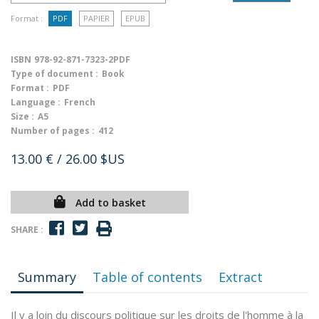
Format :
PDF
PAPIER
EPUB
ISBN
978-92-871-7323-2PDF
Type of document :
Book
Format :
PDF
Language :
French
Size :
A5
Number of pages :
412
13.00 €
/ 26.00 $US
Add to basket
SHARE :
Summary
Table of contents
Extract
Il y a loin du discours politique sur les droits de l'homme à la