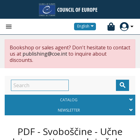


English
Bookshop or sales agent? Don't hesitate to contact
us at
publishing@coe.int
to inquire about
discounts.

CATALOG
NEWSLETTER
PDF - Svoboščine - Učne