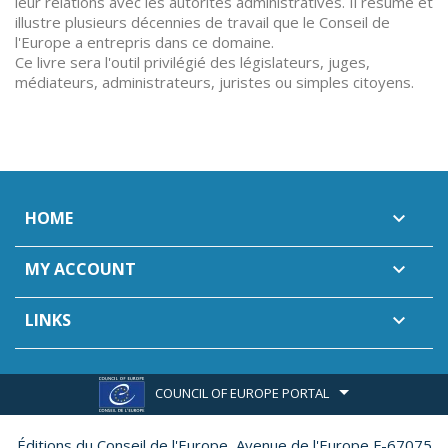
leur relations avec les autorités administratives. Il résume et
illustre plusieurs décennies de travail que le Conseil de
l'Europe a entrepris dans ce domaine.
Ce livre sera l'outil privilégié des législateurs, juges,
médiateurs, administrateurs, juristes ou simples citoyens.
HOME

MY ACCOUNT

LINKS

COUNCIL OF EUROPE PORTAL
Éditions du Conseil de l'Europe,
Avenue de l'Europe F-67075