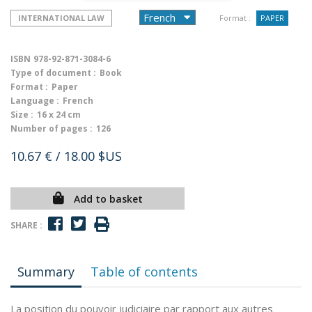
INTERNATIONAL LAW
Format :
PAPER
ISBN
978-92-871-3084-6
Type of document :
Book
Format :
Paper
Language :
French
Size :
16 x 24 cm
Number of pages :
126
10.67 €
/ 18.00 $US
Add to basket
SHARE :
Summary
Table of contents
La position du pouvoir judiciaire par rapport aux autres