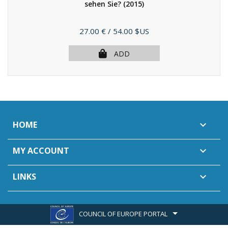
sehen Sie?
(2015)
Price
27.00 €
/ 54.00 $US
ADD
HOME

MY ACCOUNT

LINKS

COUNCIL OF EUROPE PORTAL