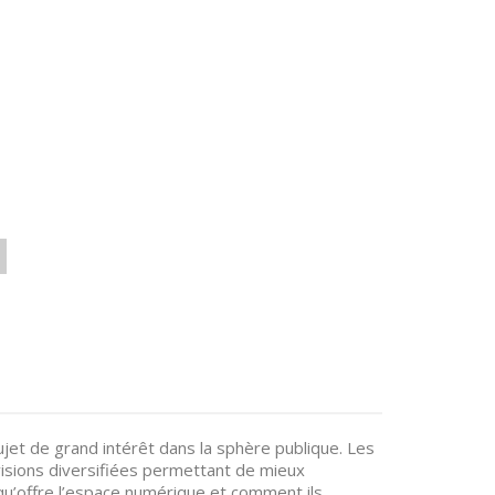
ujet de grand intérêt dans la sphère publique. Les
visions diversifiées permettant de mieux
u’offre l’espace numérique et comment ils