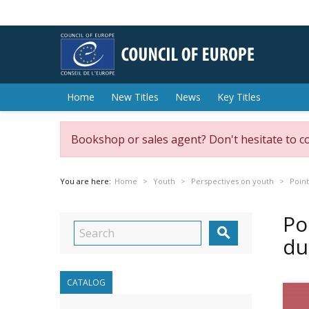
Home
New Titles
News
Key Titles
Bookshop or sales agent? Don't hesitate to c
You are here:
Home
Youth
Perspectives on youth
Point
Po

du
CATALOG