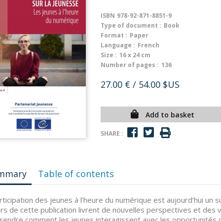
ISBN
978-92-871-8851-9
Type of document :
Book
Format :
Paper
Language :
French
Size :
16 x 24 cm
Number of pages :
136
27.00 €
/ 54.00 $US
Add to basket
SHARE :
mmary
Table of contents
rticipation des jeunes à l’heure du numérique est aujourd’hui un s
rs de cette publication livrent de nouvelles perspectives et des 
endre comment les jeunes interagissent avec les opportunités q