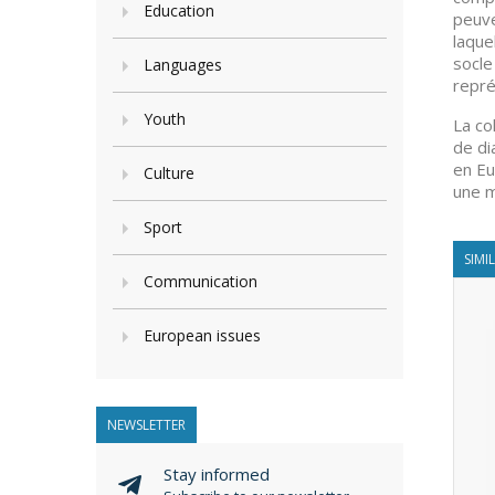
Education
peuve
laque
socle
Languages
repré
Youth
La co
de di
en Eu
Culture
une m
Sport
SIMI
Communication
European issues
NEWSLETTER
Stay informed