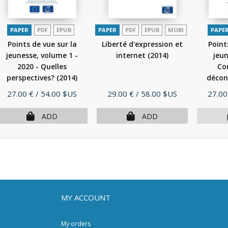
PAPER
PDF
EPUB
PAPER
PDF
EPUB
MOBI
PAPE
Points de vue sur la
Liberté d'expression et
Point
jeunesse, volume 1 -
internet
(2014)
jeun
2020 - Quelles
Co
perspectives?
(2014)
décon
Price
Price
Price
27.00 €
/ 54.00 $US
29.00 €
/ 58.00 $US
27.00
ADD
ADD
MY ACCOUNT
My orders