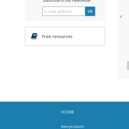
Subscribe to our newsletter
OK
Free resources
HOME
New products