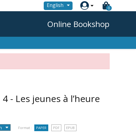

English
0
Online Bookshop
 4 - Les jeunes à l’heure
Format :
PAPER
PDF
EPUB