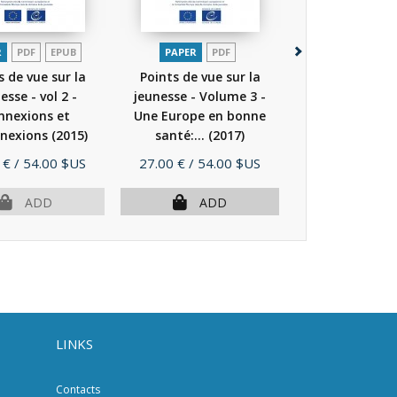
R
PDF
EPUB
PAPER
PDF
PAPER
P
s de vue sur la
Points de vue sur la
Points de vue
esse - vol 2 -
jeunesse - Volume 3 -
jeunesse - Vol
nnexions et
Une Europe en bonne
Une Europe e
nexions
(2015)
santé:...
(2017)
santé:...
(2
Price
Price
 €
/ 54.00 $US
27.00 €
/ 54.00 $US
27.00 €
/ 54.
ADD
ADD
AD
LINKS
Contacts