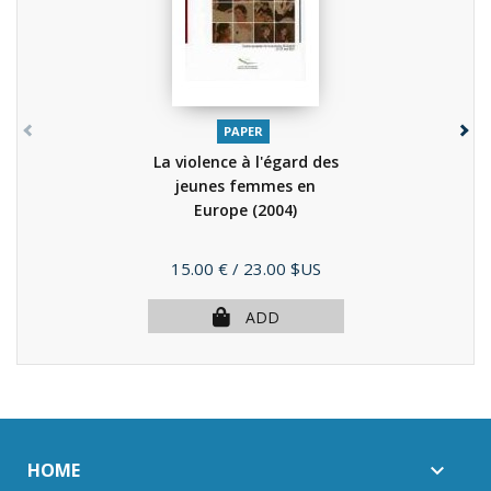
PAPER
La violence à l'égard des
jeunes femmes en
Europe
(2004)
Price
15.00 €
/ 23.00 $US
ADD
HOME
