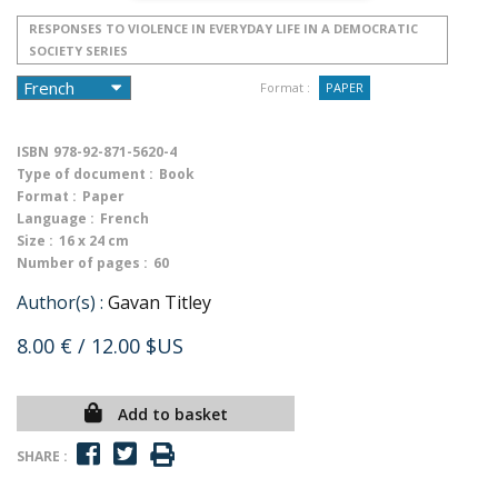
RESPONSES TO VIOLENCE IN EVERYDAY LIFE IN A DEMOCRATIC
SOCIETY SERIES
Format :
PAPER
ISBN
978-92-871-5620-4
Type of document :
Book
Format :
Paper
Language :
French
Size :
16 x 24 cm
Number of pages :
60
Author(s) :
Gavan Titley
8.00 €
/ 12.00 $US
Add to basket
SHARE :