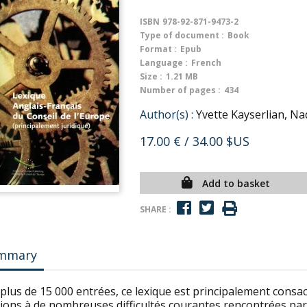
ISBN
978-92-871-9473-2
Type of document :
Book
Format :
Epub
Language :
French
Size :
1.21 MB
Number of pages :
434
Author(s) :
Yvette Kayserlian, Na
17.00 €
/ 34.00 $US
Add to basket
SHARE :
mmary
 plus de 15 000 entrées, ce lexique est principalement cons
ions à de nombreuses difficultés courantes rencontrées par 