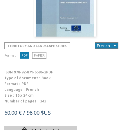
TERRITORY AND LANDSCAPE SERIES
Format :
PDF
PAPIER
ISBN
978-92-871-6586-2PDF
Type of document :
Book
Format :
PDF
Language :
French
Size :
16 x 24 cm
Number of pages :
343
60.00 €
/ 98.00 $US