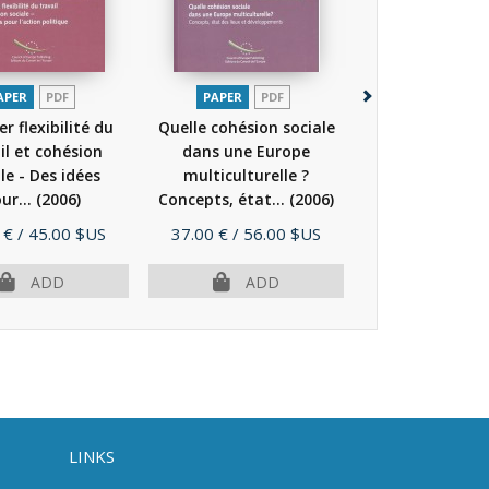
APER
PDF
PAPER
PDF
PAPER
P
er flexibilité du
Quelle cohésion sociale
Concilier flexib
il et cohésion
dans une Europe
travail et co
le - Des idées
multiculturelle ?
sociale - Des
ur...
(2006)
Concepts, état...
(2006)
pour...
(20
Price
Price
 €
/ 45.00 $US
37.00 €
/ 56.00 $US
30.00 €
/ 45.
ADD
ADD
AD
LINKS