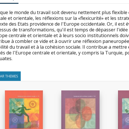
que le monde du travail soit devenu nettement plus flexible 
ale et orientale, les réflexions sur la «flexicurité» et les str
xte des Etats providence de I'Europe occidentale. Or, il est 
ssus de transformations, qu'il est temps de dépasser l'idée 
ope centrale et orientale et à leurs socio institutionnels d
ibue à combler ce vide et à ouvrir une réflexion paneuropéen
bilité du travail et à la cohésion sociale. II contribue a mettr
tés de I'Europe centrale et orientale, y compris la Turquie, p
uates.
LAR THEMES