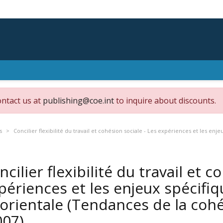
ontact us at
publishing@coe.int
to inquire about discounts.
s
Concilier flexibilité du travail et cohésion sociale - Les expériences et les en
ncilier flexibilité du travail et c
périences et les enjeux spécifi
 orientale (Tendances de la cohé
007)