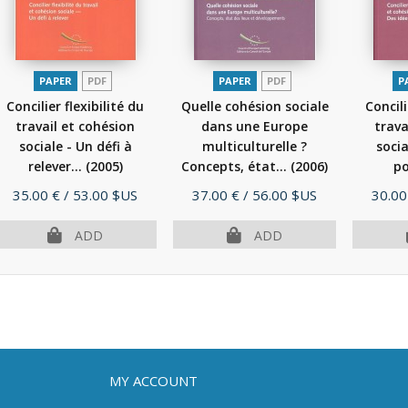
PAPER
PDF
PAPER
PDF
P
Concilier flexibilité du
Quelle cohésion sociale
Concili
travail et cohésion
dans une Europe
trava
sociale - Un défi à
multiculturelle ?
socia
relever...
(2005)
Concepts, état...
(2006)
po
Price
Price
Price
35.00 €
/ 53.00 $US
37.00 €
/ 56.00 $US
30.00
ADD
ADD
MY ACCOUNT