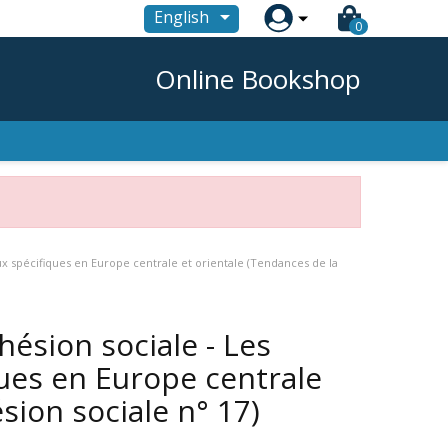

English
0
Online Bookshop
jeux spécifiques en Europe centrale et orientale (Tendances de la
ohésion sociale - Les
ques en Europe centrale
sion sociale n° 17)