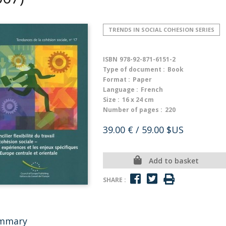
TRENDS IN SOCIAL COHESION SERIES
ISBN
978-92-871-6151-2
Type of document :
Book
Format :
Paper
Language :
French
Size :
16 x 24 cm
Number of pages :
220
39.00 €
/ 59.00 $US
Add to basket
SHARE :
mmary