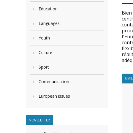
Education
Bien 
centr
Languages
conte
proce
I'Eur
Youth
contr
flexi
Culture
réali
adéq
Sport
SIMI
Communication
European issues
NEWSLETTER