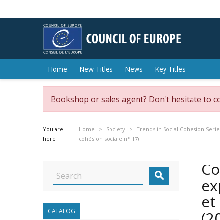
Home
New Titles
News
Key Titles
Bookshop or sales agent? Don't hesitate to c
You are
Home
Society
Trends in Social Cohesion Serie
here:
cohésion sociale n° 17)
Co

ex
et
CATALOG
(2