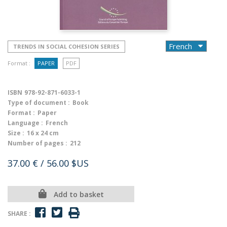
TRENDS IN SOCIAL COHESION SERIES
Format :
PAPER
PDF
ISBN
978-92-871-6033-1
Type of document :
Book
Format :
Paper
Language :
French
Size :
16 x 24 cm
Number of pages :
212
37.00 €
/ 56.00 $US
Add to basket
SHARE :