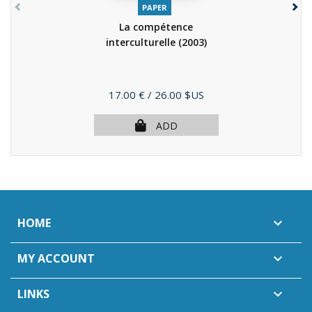
PAPER
La compétence
interculturelle
(2003)
Price
17.00 €
/ 26.00 $US
ADD
HOME

MY ACCOUNT

LINKS
