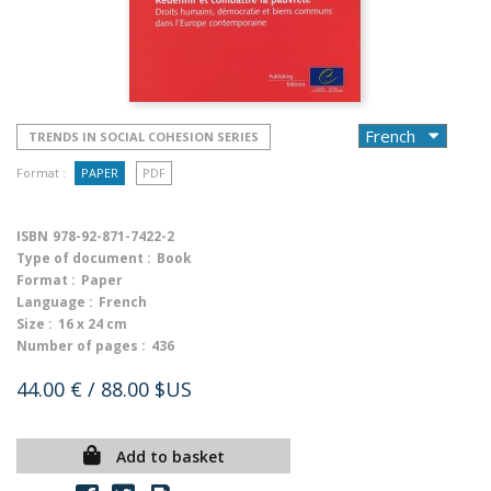
TRENDS IN SOCIAL COHESION SERIES
Format :
PAPER
PDF
ISBN
978-92-871-7422-2
Type of document :
Book
Format :
Paper
Language :
French
Size :
16 x 24 cm
Number of pages :
436
44.00 €
/ 88.00 $US
Add to basket