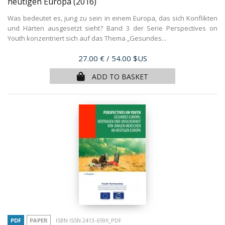
heutigen Europa
(2016)
Was bedeutet es, jung zu sein in einem Europa, das sich Konflikten
und Härten ausgesetzt sieht? Band 3 der Serie Perspectives on
Youth konzentriert sich auf das Thema „Gesundes...
Price
27.00 €
/ 54.00 $US
ADD TO BASKET
PDF
PAPER
ISBN ISSN 2413-659X_PDF