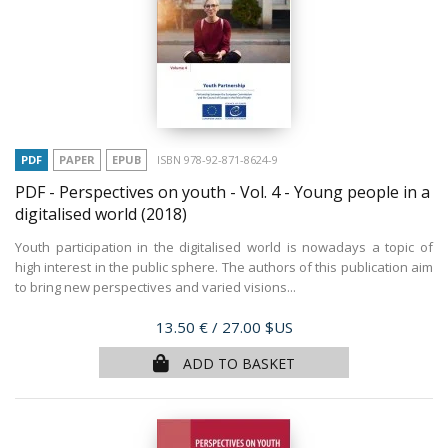
PDF
PAPER
EPUB
ISBN 978-92-871-8624-9
PDF - Perspectives on youth - Vol. 4 - Young people in a
digitalised world
(2018)
Youth participation in the digitalised world is nowadays a topic of
high interest in the public sphere. The authors of this publication aim
to bring new perspectives and varied visions...
Price
13.50 €
/ 27.00 $US
ADD TO BASKET