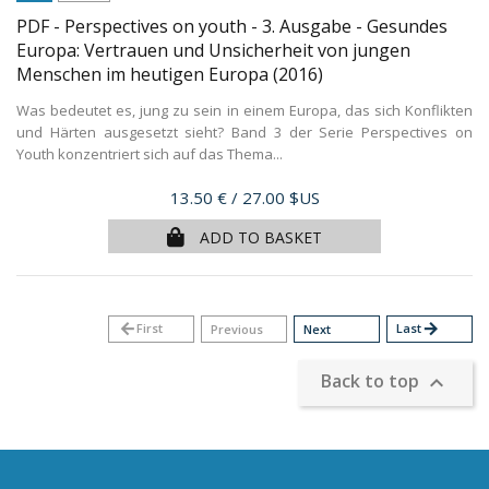
PDF - Perspectives on youth - 3. Ausgabe - Gesundes
Europa: Vertrauen und Unsicherheit von jungen
Menschen im heutigen Europa
(2016)
Was bedeutet es, jung zu sein in einem Europa, das sich Konflikten
und Härten ausgesetzt sieht? Band 3 der Serie Perspectives on
Youth konzentriert sich auf das Thema...
Price
13.50 €
/ 27.00 $US
ADD TO BASKET
arrow_back
First
Last
arrow_forward
Previous
Next
Back to top
