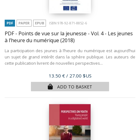
PDF
PAPER
EPUB
ISBN 978-92-871-8852-6
PDF - Points de vue sur la jeunesse - Vol. 4 - Les jeunes
à l’heure du numérique
(2018)
La participation des jeunes à l’heure du numérique est aujourd’hui
un sujet de grand intérêt dans la sphère publique. Les auteurs de
cette publication livrent de nouvelles perspectives...
Price
13.50 €
/ 27.00 $US
ADD TO BASKET