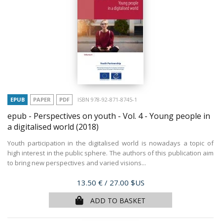
EPUB
PAPER
PDF
ISBN 978-92-871-8745-1
epub - Perspectives on youth - Vol. 4 - Young people in
a digitalised world
(2018)
Youth participation in the digitalised world is nowadays a topic of
high interest in the public sphere. The authors of this publication aim
to bring new perspectives and varied visions...
Price
13.50 €
/ 27.00 $US
ADD TO BASKET