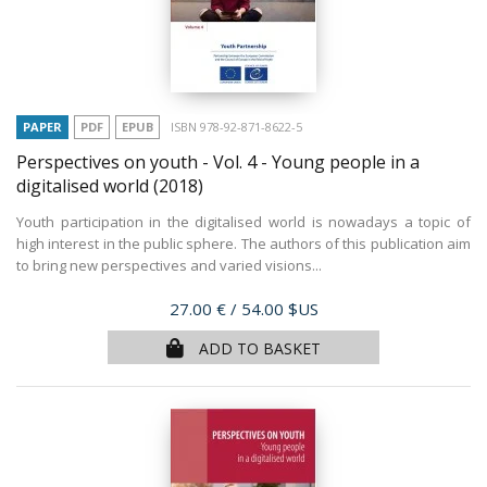
PAPER
PDF
EPUB
ISBN 978-92-871-8622-5
Perspectives on youth - Vol. 4 - Young people in a
digitalised world
(2018)
Youth participation in the digitalised world is nowadays a topic of
high interest in the public sphere. The authors of this publication aim
to bring new perspectives and varied visions...
Price
27.00 €
/ 54.00 $US
ADD TO BASKET