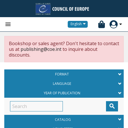


English
Bookshop or sales agent? Don't hesitate to contact
us at
publishing@coe.int
to inquire about
discounts.
FORMAT
LANGUAGE
YEAR OF PUBLICATION

CATALOG