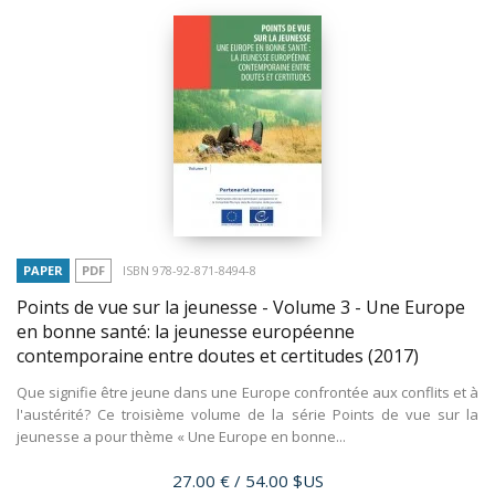
PAPER
PDF
ISBN 978-92-871-8494-8
Points de vue sur la jeunesse - Volume 3 - Une Europe
en bonne santé: la jeunesse européenne
contemporaine entre doutes et certitudes
(2017)
Que signifie être jeune dans une Europe confrontée aux conflits et à
l'austérité? Ce troisième volume de la série Points de vue sur la
jeunesse a pour thème « Une Europe en bonne...
Price
27.00 €
/ 54.00 $US