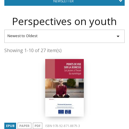
NEWSLETTER
Perspectives on youth

Newest to Oldest
Showing 1-10 of 27 item(s)
EPUB
PAPER
PDF
ISBN 978-92-871-8879-3