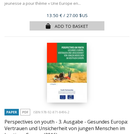
jeunesse a pour thème « Une Europe en...
Price
13.50 €
/ 27.00 $US
ADD TO BASKET
PAPER
PDF
ISBN 978-92-871-8496-2
Perspectives on youth - 3. Ausgabe - Gesundes Europa:
Vertrauen und Unsicherheit von jungen Menschen im