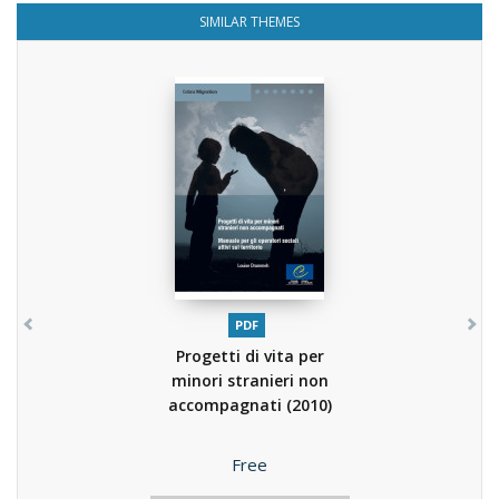
SIMILAR THEMES
PDF
Progetti di vita per
minori stranieri non
accompagnati
(2010)
Price
Free