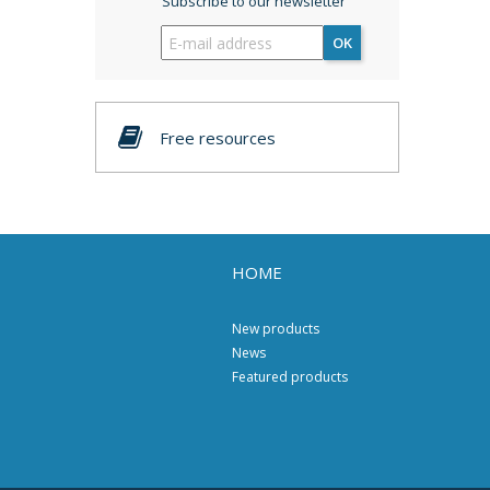
Subscribe to our newsletter
OK
Free resources
HOME
New products
News
Featured products