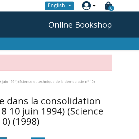

English
0
Online Bookshop
10 juin 1994) (Science et technique de la démocratie n° 10)
le dans la consolidation
 8-10 juin 1994) (Science
10)
(1998)