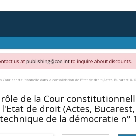
ontact us at
publishing@coe.int
to inquire about discounts.
la Cour constitutionnelle dans la consolidation de l'Etat de droit (Actes, Bucarest, 8-
 rôle de la Cour constitutionnel
 l'Etat de droit (Actes, Bucarest,
 technique de la démocratie n° 