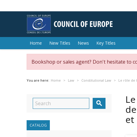
Home
New Titles
News
Key Titles
Bookshop or sales agent? Don't hesitate to c
You are here:
Home
Law
Constitutional Law
Le rôle de 
Le

de
et
CATALOG