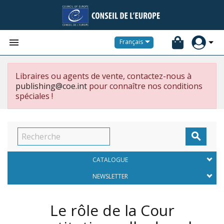


Français
Libraires ou agents de vente, contactez-nous à
publishing@coe.int
pour connaître nos conditions
spéciales !

CATALOGUE
NEWSLETTER
Le rôle de la Cour