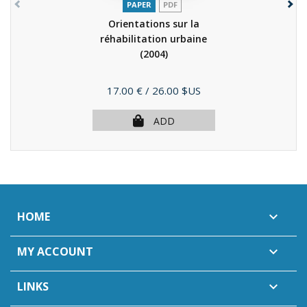
PAPER
PDF
Orientations sur la
réhabilitation urbaine
(2004)
Price
17.00 €
/ 26.00 $US
ADD
HOME

MY ACCOUNT

LINKS
