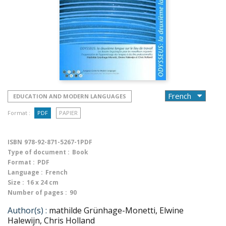
EDUCATION AND MODERN LANGUAGES
Format :
PDF
PAPIER
ISBN
978-92-871-5267-1PDF
Type of document :
Book
Format :
PDF
Language :
French
Size :
16 x 24 cm
Number of pages :
90
Author(s) :
mathilde Grünhage-Monetti, Elwine
Halewijn, Chris Holland