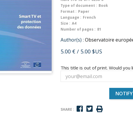
Type of document :
Book
Format :
Paper
Language :
French
Size :
A4
Number of pages :
81
Author(s) :
Observatoire europée
5.00 €
/ 5.00 $US
This title is out of print. Would you l
NOTIFY
SHARE :