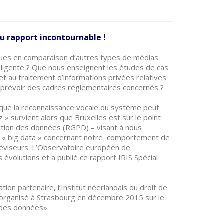
au rapport incontournable !
tiques en comparaison d’autres types de médias
elligente ? Que nous enseignent les études de cas
n et au traitement d’informations privées relatives
 à prévoir des cadres réglementaires concernés ?
que la reconnaissance vocale du système peut
 » survient alors que Bruxelles est sur le point
ection des données (RGPD) – visant à nous
s « big data » concernant notre comportement de
éléviseurs. L’Observatoire européen de
es évolutions et a publié ce rapport IRIS Spécial
ation partenaire, l’Institut néerlandais du droit de
rts organisé à Strasbourg en décembre 2015 sur le
 des données».