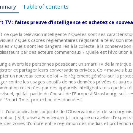
mmary
Table of contents
t TV : faites preuve d’intelligence et achetez ce nouve
t-ce que la télévision intelligente ? Quelles sont ses caractéris
visuels ? Quels cadres réglementaires régissent la télévision int
nales ? Quels sont les dangers liés à la collecte, à la conservatio
tilisateurs par des acteurs commerciaux ? Quelle est l’évolution
ng a averti les personnes possédant un smart TV de la marque 
istrer et partager leurs conversations privées. Ce « mauvais buzz
pter un nouveau texte de loi – le règlement général sur la prot
ger contre les usages abusifs de nos données privées et autre
mmation collectées par des appareils intelligents tels que les t
iovisuel, qui fait partie du Conseil de l’Europe à Strasbourg, suit c
ulé "Smart TV et protection des données".
agit d’une publication conjointe de l’Observatoire et de son organis
ormation (IViR, basé à Amsterdam). Il a inspiré un atelier d’expe
 «les zones d’ombre entre régulation des médias et protection