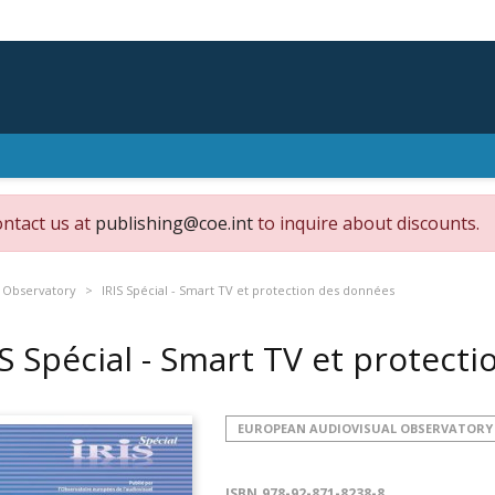
ontact us at
publishing@coe.int
to inquire about discounts.
 Observatory
IRIS Spécial - Smart TV et protection des données
IS Spécial - Smart TV et protec
EUROPEAN AUDIOVISUAL OBSERVATORY
ISBN
978-92-871-8238-8