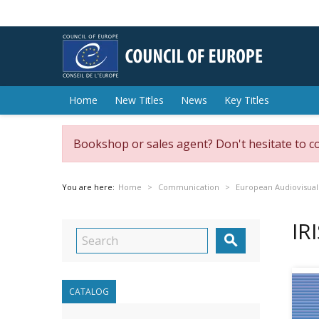
Home
New Titles
News
Key Titles
Bookshop or sales agent? Don't hesitate to c
You are here:
Home
Communication
European Audiovisual
IR

CATALOG