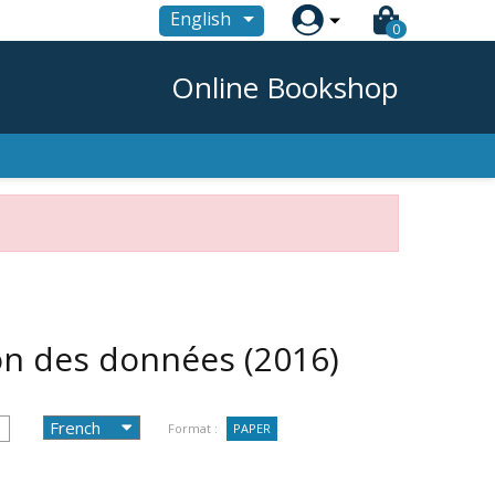

English
0
Online Bookshop
tion des données
(2016)
Format :
PAPER