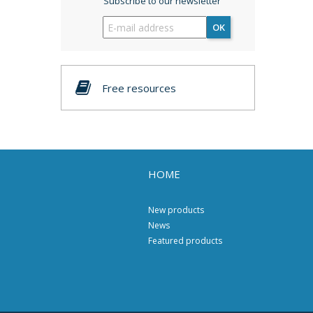
Subscribe to our newsletter
OK
Free resources
HOME
New products
News
Featured products