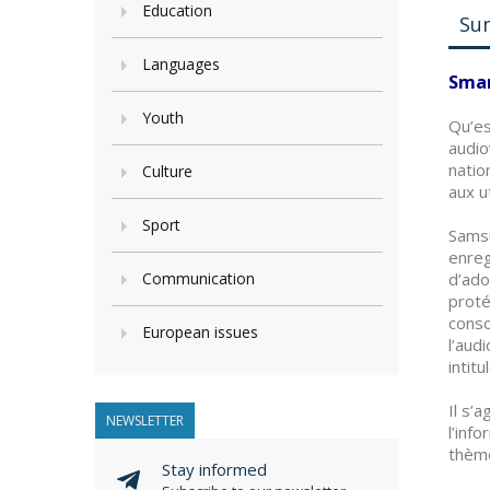
Education
Su
Languages
Smar
Youth
Qu’es
audio
natio
Culture
aux u
Sport
Samsu
enreg
Communication
d’ado
proté
conso
European issues
l’aud
intit
Il s’
NEWSLETTER
l’inf
thème
Stay informed