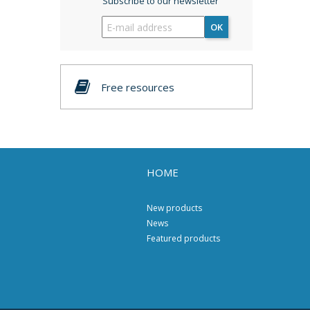
Subscribe to our newsletter
OK
Free resources
HOME
New products
News
Featured products