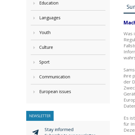
Education
Su
Languages
Mach
Youth
Was i
Regul
Falls
Culture
Infor
wahrs
Sport
Samsu
ihre 
Communication
der D
Zweck
European issues
Gerät
Europ
Daten
NEWSLETTER
Es is
für I
Stay informed
Dezem