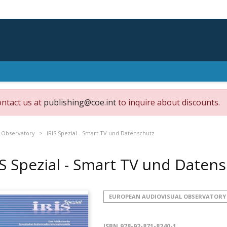
ontact us at
publishing@coe.int
to inquire about discounts.
 Observatory
IRIS Spezial - Smart TV und Datenschutz
IS Spezial - Smart TV und Daten
EUROPEAN AUDIOVISUAL OBSERVATORY
ISBN
978-92-871-8240-1