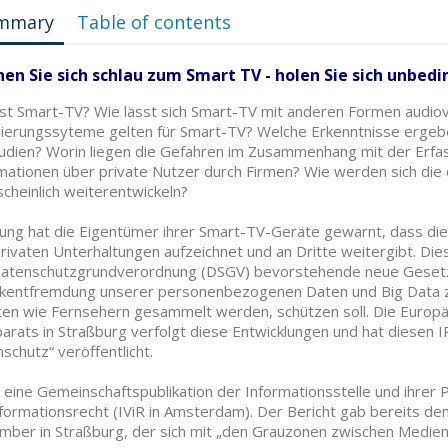
mmary
Table of contents
en Sie sich schlau zum Smart TV - holen Sie sich unbedi
st Smart-TV? Wie lässt sich Smart-TV mit anderen Formen audiov
ierungssyteme gelten für Smart-TV? Welche Erkenntnisse ergebe
tudien? Worin liegen die Gefahren im Zusammenhang mit der Erfa
mationen über private Nutzer durch Firmen? Wie werden sich die
cheinlich weiterentwickeln?
ng hat die Eigentümer ihrer Smart-TV-Geräte gewarnt, dass di
privaten Unterhaltungen aufzeichnet und an Dritte weitergibt. Diese
atenschutzgrundverordnung (DSGV) bevorstehende neue Gesetzg
entfremdung unserer personenbezogenen Daten und Big Data zum
en wie Fernsehern gesammelt werden, schützen soll. Die Europäis
arats in Straßburg verfolgt diese Entwicklungen und hat diesen I
schutz“ veröffentlicht.
t eine Gemeinschaftspublikation der Informationsstelle und ihrer P
nformationsrecht (IViR in Amsterdam). Der Bericht gab bereits de
ber in Straßburg, der sich mit „den Grauzonen zwischen Medien