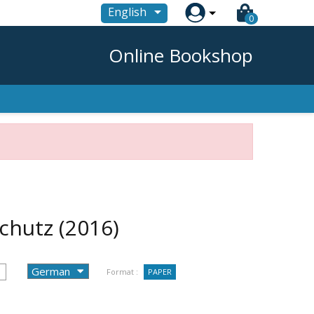

English
0
Online Bookshop
schutz
(2016)
Format :
PAPER