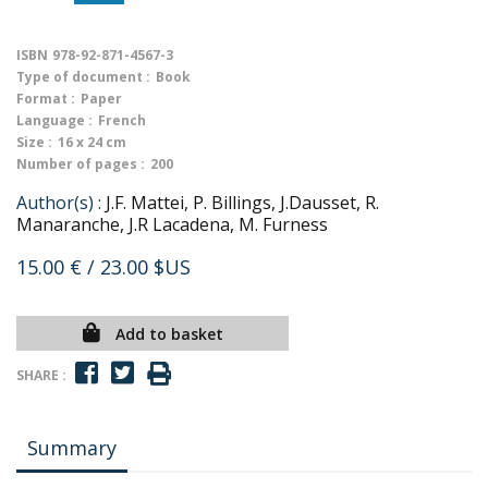
ISBN
978-92-871-4567-3
Type of document :
Book
Format :
Paper
Language :
French
Size :
16 x 24 cm
Number of pages :
200
Author(s) :
J.F. Mattei, P. Billings, J.Dausset, R.
Manaranche, J.R Lacadena, M. Furness
15.00 €
/ 23.00 $US
Add to basket
SHARE :
Summary