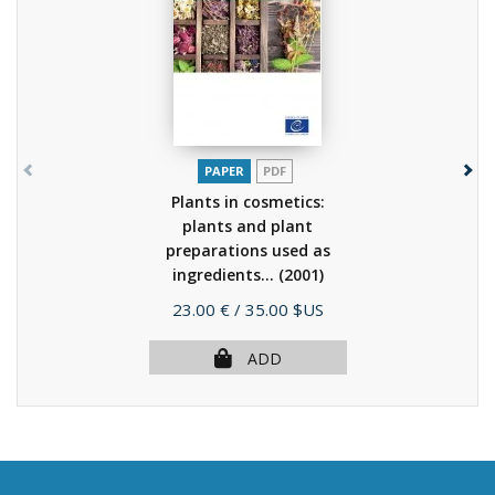
PAPER
PDF
Plants in cosmetics:
plants and plant
preparations used as
ingredients...
(2001)
Price
23.00 €
/ 35.00 $US
ADD