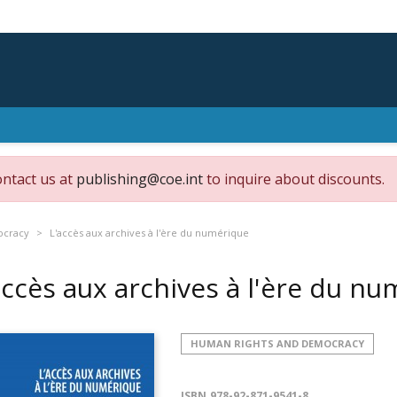
ontact us at
publishing@coe.int
to inquire about discounts.
ocracy
L'accès aux archives à l'ère du numérique
accès aux archives à l'ère du n
HUMAN RIGHTS AND DEMOCRACY
ISBN
978-92-871-9541-8