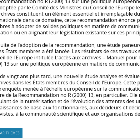
ecommandation no R (2000) 13 sur une politique européenne
doptée par le Comité des Ministres du Conseil de l’Europe le
rchives constituent un élément essentiel et irremplaçable d
nationale dans ce domaine, cette recommandation énonce plus
res à adopter de solides politiques en matière de communic
lation ou en alignant leur législation existante sur ces princi
 suite de l’adoption de la recommandation, une étude paneu
es États membres a été lancée. Les résultats de ces travaux
eil de l’Europe intitulée L’accès aux archives – Manuel pou
0) 13 sur une politique européenne en matière de communica
de vingt ans plus tard, une nouvelle étude analyse et évalu
hives dans les États membres du Conseil de l’Europe. Cette 
 enquête menée à l’échelle européenne sur la communication
e de la Recommandation no R (2000) 13, en particulier. Elle m
lant de la numérisation et de l’évolution des attentes des uti
issances de base aux fonctionnaires, aux décideurs et décid
vistes, à la communauté scientifique et aux organisations de l
LAR THEMES