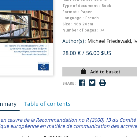
Type of document :
Book
Format :
Paper
Language :
French
Size :
16 x 24 cm
Number of pages :
74
Author(s) :
Michael Friedewald, 
28.00 €
/ 56.00 $US
Add to basket
SHARE :
mmary
Table of contents
 en œuvre de la Recommandation no R (2000) 13 du Comité d
tique européenne en matière de communication des archive