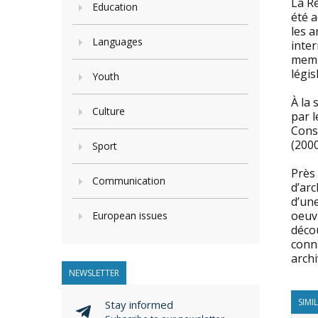
La R
Education
été a
les a
Languages
inter
memb
légis
Youth
À la
Culture
par l
Cons
(200
Sport
Près 
Communication
d’arc
d’une
oeuvr
European issues
décou
conna
archi
NEWSLETTER
SIMI
Stay informed