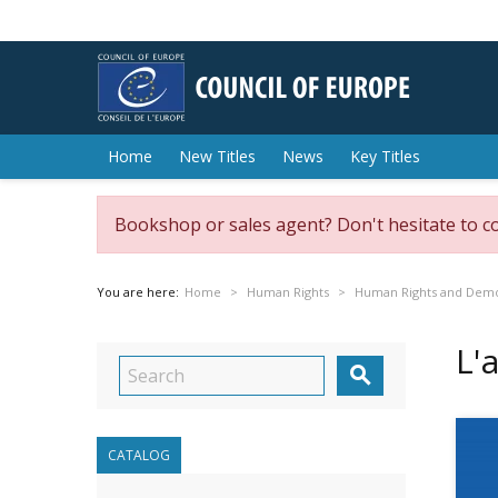
Home
New Titles
News
Key Titles
Bookshop or sales agent? Don't hesitate to c
You are here:
Home
Human Rights
Human Rights and Dem
L'

CATALOG