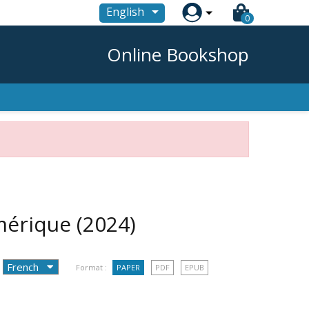

English
0
Online Bookshop
umérique
(2024)
Format :
PAPER
PDF
EPUB