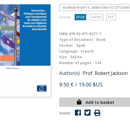
HUMAN RIGHTS, DEMOCRATIC CITIZENS
Format :
EPUB
PAPIER
PDF
ISBN
978-92-871-8277-7
Type of document :
Book
Format :
Epub
Language :
French
Size :
542 Ko
Number of pages :
134
Author(s) :
Prof. Robert Jackson
9.50 €
/ 19.00 $US
Add to basket
SHARE :