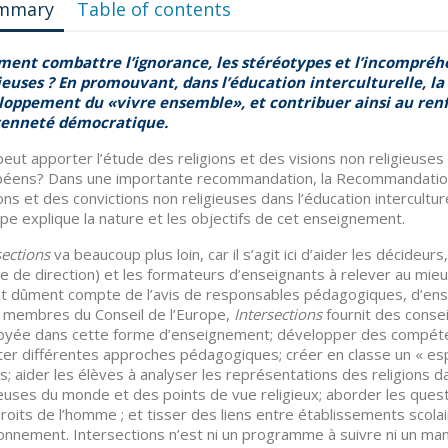
mmary
Table of contents
ent combattre l’ignorance, les stéréotypes et l’incompréhe
ieuses ? En promouvant, dans l’éducation interculturelle, la 
loppement du «vivre ensemble», et contribuer ainsi au renf
yenneté démocratique.
eut apporter l’étude des religions et des visions non religieuses
éens? Dans une importante recommandation, la Recommandation
ions et des convictions non religieuses dans l’éducation intercultu
ope explique la nature et les objectifs de cet enseignement.
sections
va beaucoup plus loin, car il s’agit ici d’aider les décideu
e de direction) et les formateurs d’enseignants à relever au mie
t dûment compte de l’avis de responsables pédagogiques, d’ens
 membres du Conseil de l’Europe,
Intersections
fournit des conse
yée dans cette forme d’enseignement; développer des compéte
er différentes approches pédagogiques; créer en classe un « esp
s; aider les élèves à analyser les représentations des religions da
ieuses du monde et des points de vue religieux; aborder les questi
roits de l’homme ; et tisser des liens entre établissements scolai
onnement. Intersections n’est ni un programme à suivre ni un mani