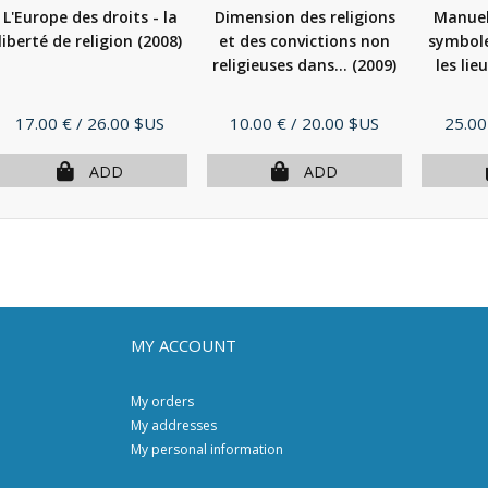
L'Europe des droits - la
Dimension des religions
Manuel 
liberté de religion
(2008)
et des convictions non
symbole
religieuses dans...
(2009)
les lie
Price
Price
Price
17.00 €
/ 26.00 $US
10.00 €
/ 20.00 $US
25.00
ADD
ADD
MY ACCOUNT
My orders
My addresses
My personal information