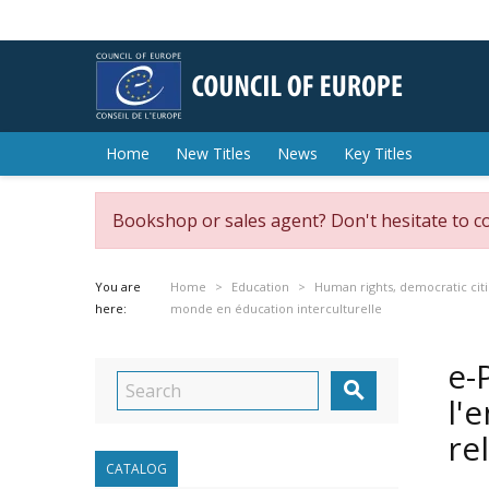
Home
New Titles
News
Key Titles
Bookshop or sales agent? Don't hesitate to c
You are
Home
Education
Human rights, democratic citi
here:
monde en éducation interculturelle
e-

l'
re
CATALOG