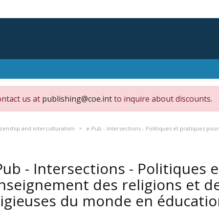
ontact us at
publishing@coe.int
to inquire about discounts.
zenship and interculturalism
e-Pub - Intersections - Politiques et pratiques pou
Pub - Intersections - Politiques 
enseignement des religions et d
ligieuses du monde en éducation