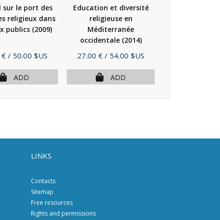
sur le port des
Education et diversité
L'Europe des dr
s religieux dans
religieuse en
liberté de relig
ux publics
(2009)
Méditerranée
occidentale
(2014)
Price
Price
 €
/ 50.00 $US
27.00 €
/ 54.00 $US
17.00 €
/ 26.
ADD
ADD
AD
LINKS
Contacts
Sitemap
Free resources
Rights and permissions