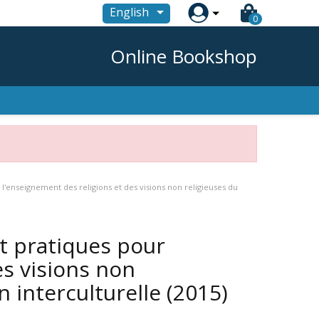

English
0
Online Bookshop
r l'enseignement des religions et des visions non religieuses du
et pratiques pour
es visions non
 interculturelle
(2015)