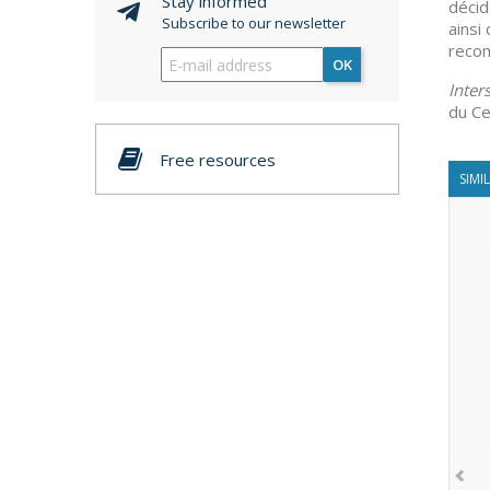
Stay informed
décid
Subscribe to our newsletter
ainsi
recom
OK
Inter
du Ce
Free resources
SIMI