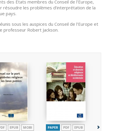
nts des États membres du Conseil de l’Europe,
ur résoudre les problèmes d’interprétation de la
ue pays.
 réunis sous les auspices du Conseil de l’Europe et
e professeur Robert Jackson.
PDF
EPUB
MOBI
PAPER
PDF
EPUB
PAPER
P