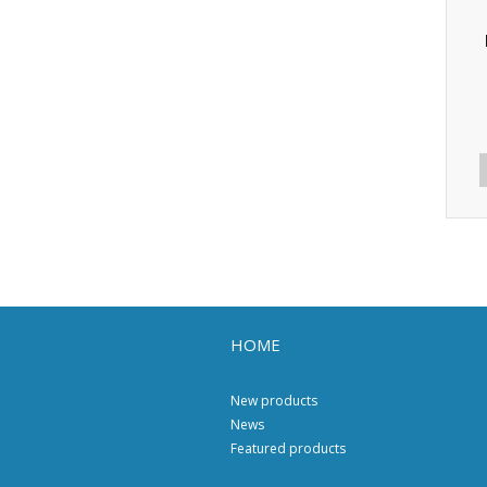
HOME
New products
News
Featured products